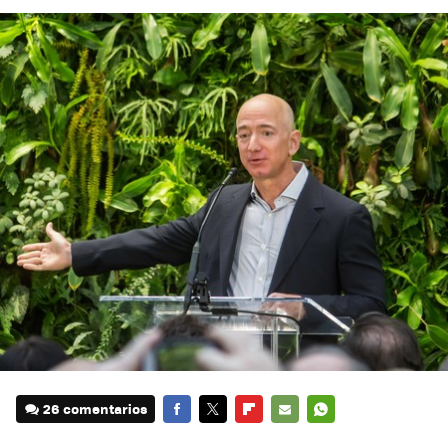
26 comentarios
FACEBOOK
TWITTER
FLIPBOARD
E-
WHATSAPP