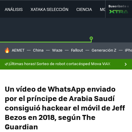
Suscríbete a
ANÁLISIS
XATAKA SELECCIÓN
CIENCIA
MOVILIDAD
HOY SE HABLA DE
AEMET
China
Waze
Fallout
Generación Z
iPh
🌿¡Últimas horas! Sorteo de robot cortacésped Mova ViAX
Un vídeo de WhatsApp enviado
por el príncipe de Arabia Saudí
consiguió hackear el móvil de Jeff
Bezos en 2018, según The
Guardian