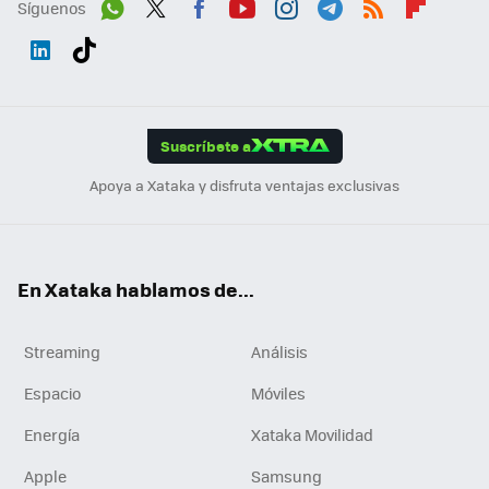
Síguenos
Wh
Twit
Fac
You
Inst
Tele
RSS
Flip
ats
ter
ebo
tub
agr
gra
boa
Link
Tikt
App
ok
e
am
m
rd
edI
ok
Suscríbete a
n
Apoya a Xataka y disfruta ventajas exclusivas
En Xataka hablamos de...
Streaming
Análisis
Espacio
Móviles
Energía
Xataka Movilidad
Apple
Samsung