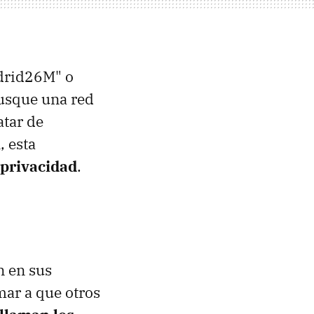
drid26M" o
usque una red
atar de
, esta
 privacidad
.
n en sus
mar a que otros