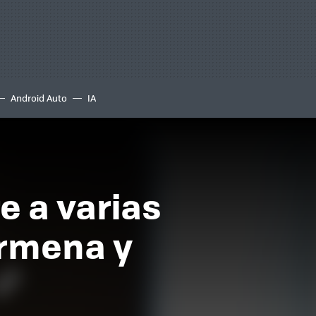
Android Auto
IA
e a varias
armena y