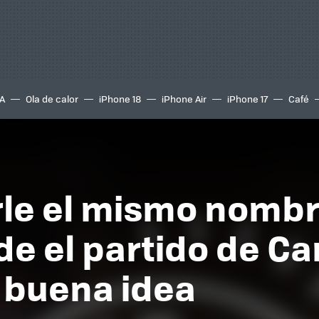
A
Ola de calor
iPhone 18
iPhone Air
iPhone 17
Café
le el mismo nombr
ide el partido de C
s buena idea