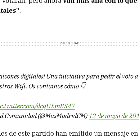
 votaran, pero ahora
van más allá con lo que
itales"
.
cones digitales! Una iniciativa para pedir el voto 
estros Wifi. Os contamos cómo 👇
ic.twitter.com/dcqUXm8S4Y
id Comunidad (@MasMadridCM)
12 de mayo de 20
es de este partido han emitido un mensaje en