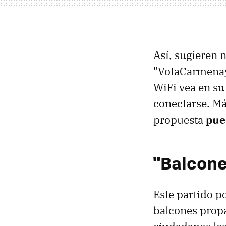
Así, sugieren
"VotaCarmenay
WiFi vea en su
conectarse. Más
propuesta
pue
"Balcone
Este partido po
balcones propa