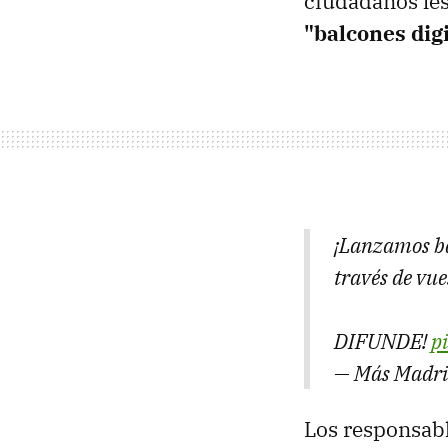
ciudadanos les
"balcones dig
¡Lanzamos bal
través de vu
DIFUNDE!
p
— Más Madr
Los responsabl