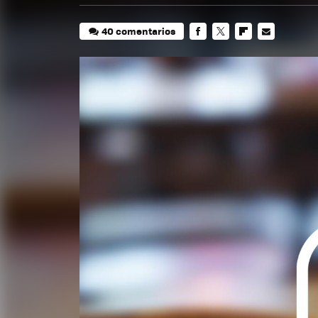
40 comentarios
FACEBOOK
TWITTER
FLIPBOARD
E-
MAIL