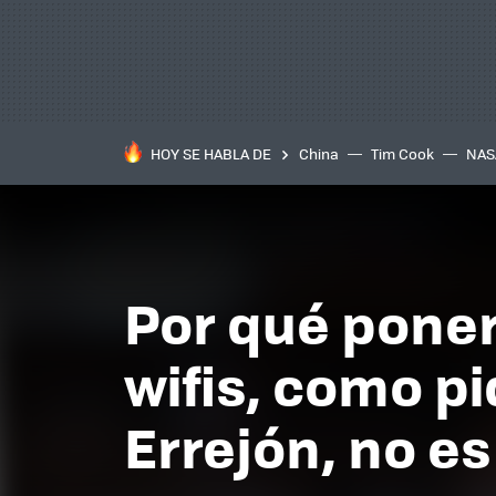
HOY SE HABLA DE
China
Tim Cook
NAS
Por qué poner
wifis, como p
Errejón, no e