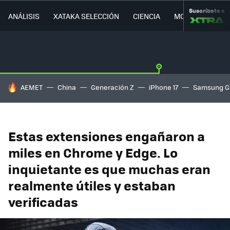
Suscríbete a
ANÁLISIS
XATAKA SELECCIÓN
CIENCIA
MOVILIDAD
HOY SE HABLA DE
AEMET
China
Generación Z
iPhone 17
Samsung G
Estas extensiones engañaron a
miles en Chrome y Edge. Lo
inquietante es que muchas eran
realmente útiles y estaban
verificadas