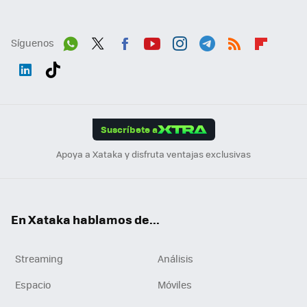
Síguenos
Wh
Twit
Fac
You
Inst
Tele
RSS
Flip
ats
ter
ebo
tub
agr
gra
boa
Link
Tikt
App
ok
e
am
m
rd
edI
ok
Suscríbete a
n
Apoya a Xataka y disfruta ventajas exclusivas
En Xataka hablamos de...
Streaming
Análisis
Espacio
Móviles