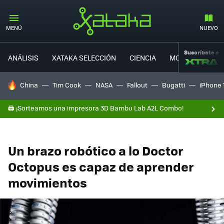
MENÚ
NUEVO
Suscríbete a
ANÁLISIS
XATAKA SELECCIÓN
CIENCIA
MOVILIDAD
HOY SE HABLA DE
China
Tim Cook
NASA
Fallout
Bugatti
iPhone 
🖨️ ¡Sorteamos una impresora 3D Bambu Lab A2L Combo!
Un brazo robótico a lo Doctor
Octopus es capaz de aprender
movimientos