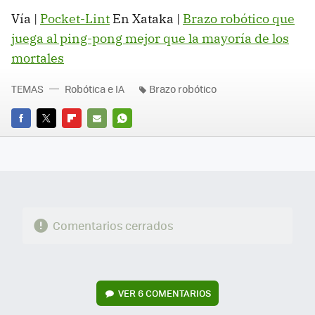
Vía |
Pocket-Lint
En Xataka |
Brazo robótico que
juega al ping-pong mejor que la mayoría de los
mortales
TEMAS
Robótica e IA
Brazo robótico
FACEBOOK
TWITTER
FLIPBOARD
E-
WHATSAPP
MAIL
Comentarios cerrados
VER
6 COMENTARIOS