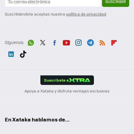
SUSCRIBIR
Suscribiéndote aceptas nuestra
política de privacidad
Síguenos
Wh
Twit
Fac
You
Inst
Tele
RSS
Flip
ats
ter
ebo
tub
agr
gra
boa
Link
Tikt
App
ok
e
am
m
rd
edI
ok
Suscríbete a
n
Apoya a Xataka y disfruta ventajas exclusivas
En Xataka hablamos de...