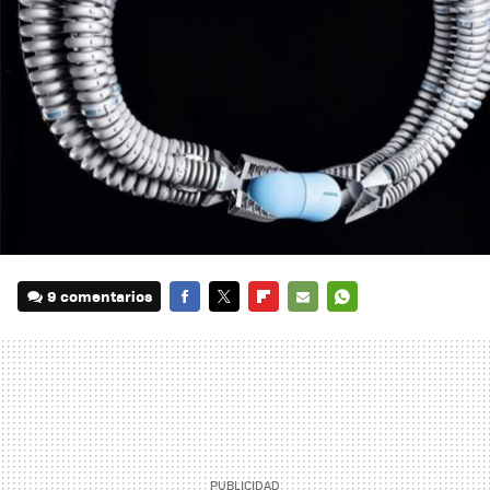
9 comentarios
FACEBOOK
TWITTER
FLIPBOARD
E-
WHATSAPP
MAIL