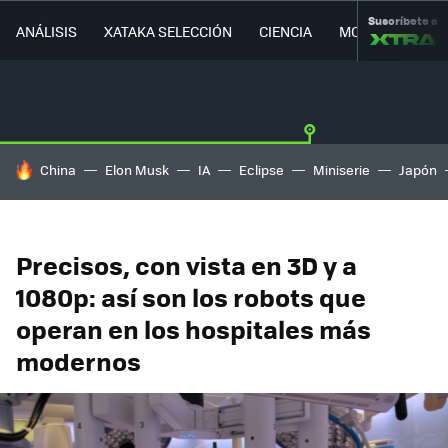
Suscríbete a
ANÁLISIS
XATAKA SELECCIÓN
CIENCIA
MOVILIDAD
HOY SE HABLA DE
China
Elon Musk
IA
Eclipse
Miniserie
Japón
Precisos, con vista en 3D y a
1080p: así son los robots que
operan en los hospitales más
modernos