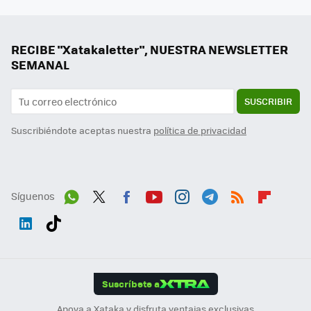
RECIBE "Xatakaletter", NUESTRA NEWSLETTER
SEMANAL
SUSCRIBIR
Suscribiéndote aceptas nuestra
política de privacidad
Síguenos
Wh
Twit
Fac
You
Inst
Tele
RSS
Flip
ats
ter
ebo
tub
agr
gra
boa
Link
Tikt
App
ok
e
am
m
rd
edI
ok
Suscríbete a
n
Apoya a Xataka y disfruta ventajas exclusivas