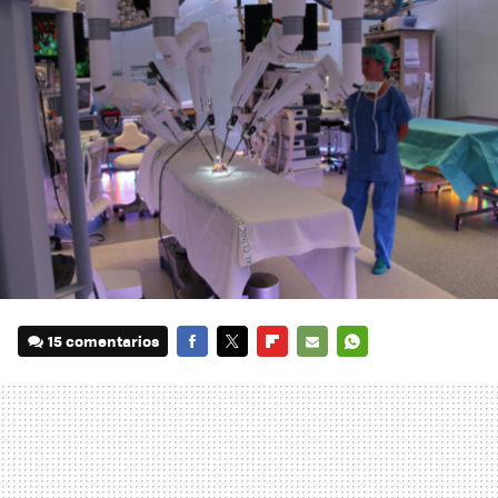
15 comentarios
FACEBOOK
TWITTER
FLIPBOARD
E-
WHATSAPP
MAIL