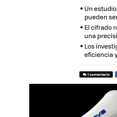
Un estudio
pueden ser
El cifrado
una precis
Los invest
eficiencia 
1 comentario