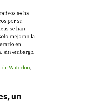
rativos se ha
cos por su
icas se han
solo mejoran la
erario en
n, sin embargo,
d de Waterloo
,
es, un