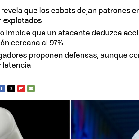
 revela que los cobots dejan patrones en
 explotados
 no impide que un atacante deduzca acc
ión cercana al 97%
igadores proponen defensas, aunque co
y latencia
FACEBOOK
TWITTER
FLIPBOARD
E-
MAIL