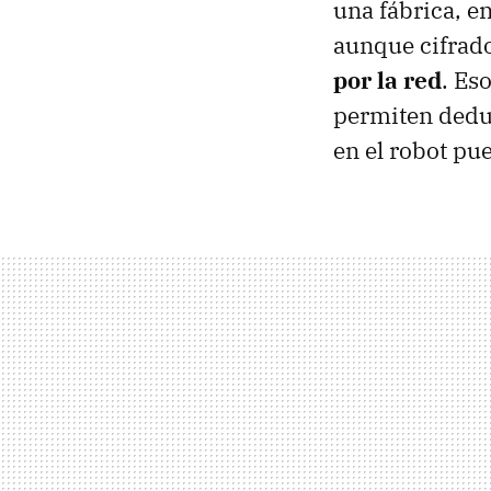
una fábrica, e
aunque cifrado
por la red
. Es
permiten deduc
en el robot pu