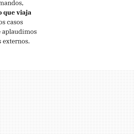
comandos,
o que viaja
os casos
ue aplaudimos
s externos.