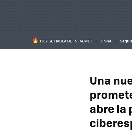
HOY SE HABLA DE
AEMET
China
Sequí
Una nue
promete
abre la 
ciberes