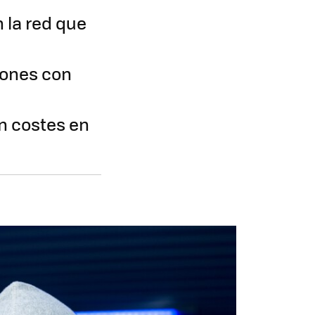
 la red que
iones con
n costes en