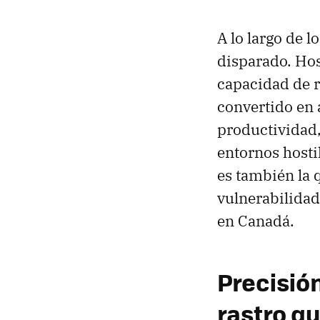
A lo largo de l
disparado. Hos
capacidad de r
convertido en a
productividad,
entornos hosti
es también la 
vulnerabilida
en Canadá.
Precisió
rastro q