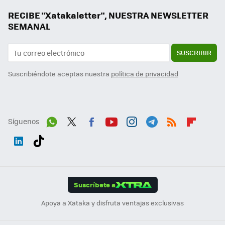
RECIBE "Xatakaletter", NUESTRA NEWSLETTER
SEMANAL
SUSCRIBIR
Suscribiéndote aceptas nuestra
política de privacidad
Síguenos
Wh
Twit
Fac
You
Inst
Tele
RSS
Flip
ats
ter
ebo
tub
agr
gra
boa
Link
Tikt
App
ok
e
am
m
rd
edI
ok
Suscríbete a
n
Apoya a Xataka y disfruta ventajas exclusivas