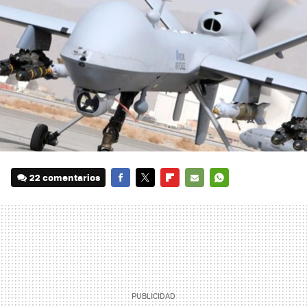
22 comentarios
FACEBOOK
TWITTER
FLIPBOARD
E-
WHATSAPP
MAIL