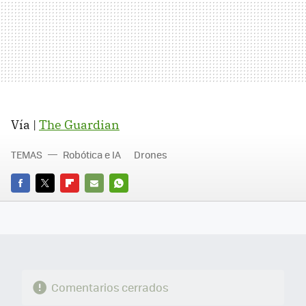
Vía |
The Guardian
TEMAS
Robótica e IA
Drones
FACEBOOK
TWITTER
FLIPBOARD
E-
WHATSAPP
MAIL
Comentarios cerrados