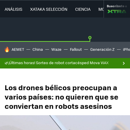
Suscríbete a
ANÁLISIS
XATAKA SELECCIÓN
CIENCIA
MOVILIDAD
HOY SE HABLA DE
AEMET
China
Waze
Fallout
Generación Z
iPh
🌿¡Últimas horas! Sorteo de robot cortacésped Mova ViAX
Los drones bélicos preocupan a
varios países: no quieren que se
conviertan en robots asesinos