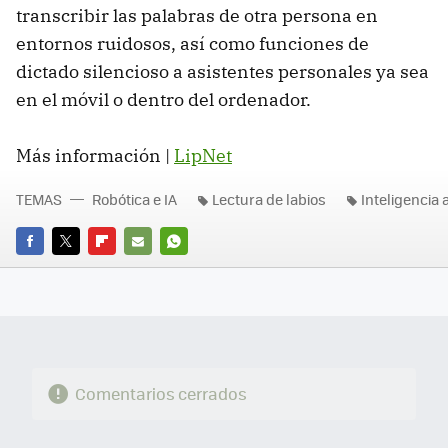
transcribir las palabras de otra persona en
entornos ruidosos, así como funciones de
dictado silencioso a asistentes personales ya sea
en el móvil o dentro del ordenador.
Más información |
LipNet
TEMAS
Robótica e IA
Lectura de labios
Inteligencia a
FACEBOOK
TWITTER
FLIPBOARD
E-
WHATSAPP
MAIL
Comentarios cerrados