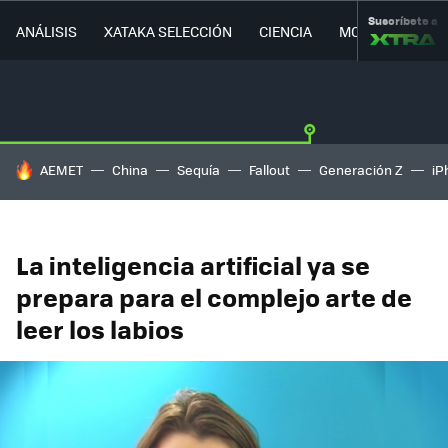
Suscríbete a
ANÁLISIS
XATAKA SELECCIÓN
CIENCIA
MOVILIDAD
HOY SE HABLA DE
AEMET
China
Sequía
Fallout
Generación Z
iP
La inteligencia artificial ya se
prepara para el complejo arte de
leer los labios