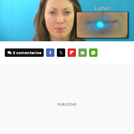
5 comentarios
FACEBOOK
TWITTER
FLIPBOARD
E-
WHATSAPP
MAIL