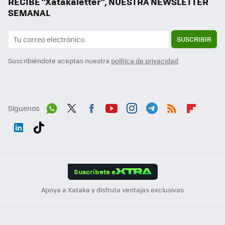
RECIBE "Xatakaletter", NUESTRA NEWSLETTER
SEMANAL
SUSCRIBIR
Suscribiéndote aceptas nuestra
política de privacidad
Síguenos
Wh
Twit
Fac
You
Inst
Tele
RSS
Flip
ats
ter
ebo
tub
agr
gra
boa
Link
Tikt
App
ok
e
am
m
rd
edI
ok
Suscríbete a
n
Apoya a Xataka y disfruta ventajas exclusivas