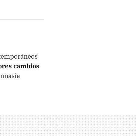
ntemporáneos
ores cambios
imnasia