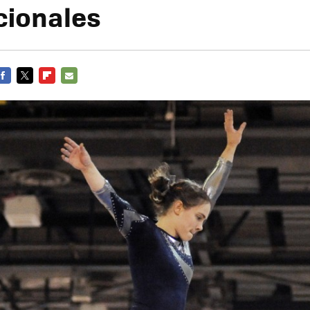
cionales
FACEBOOK
TWITTER
FLIPBOARD
E-
MAIL