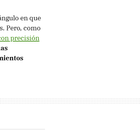
ángulo en que
as. Pero, como
on precisión
las
mientos