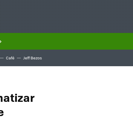
Café
Jeff Bezos
matizar
e