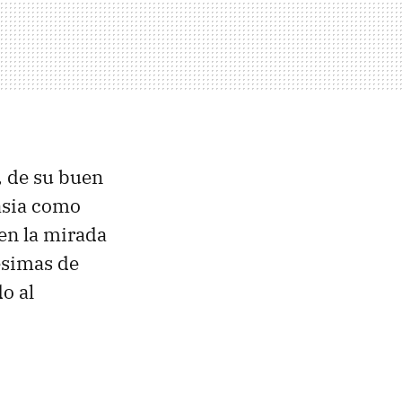
, de su buen
asia como
 en la mirada
ésimas de
o al