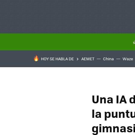
HOY SE HABLA DE
AEMET
China
Waze
Una IA 
la puntu
gimnasi