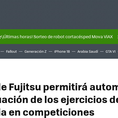
🌿¡Últimas horas! Sorteo de robot cortacésped Mova ViAX
Fallout
Generación Z
iPhone 18
Arabia Saudí
GTA VI
de Fujitsu permitirá auto
ación de los ejercicios d
a en competiciones