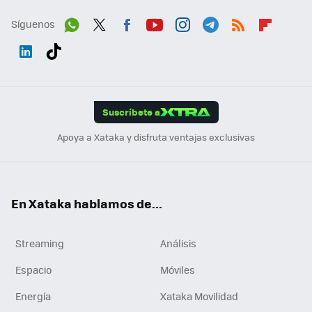
Síguenos
Wh
Twit
Fac
You
Inst
Tele
RSS
Flip
ats
ter
ebo
tub
agr
gra
boa
Link
Tikt
App
ok
e
am
m
rd
edI
ok
Suscríbete a
n
Apoya a Xataka y disfruta ventajas exclusivas
En Xataka hablamos de...
Streaming
Análisis
Espacio
Móviles
Energía
Xataka Movilidad