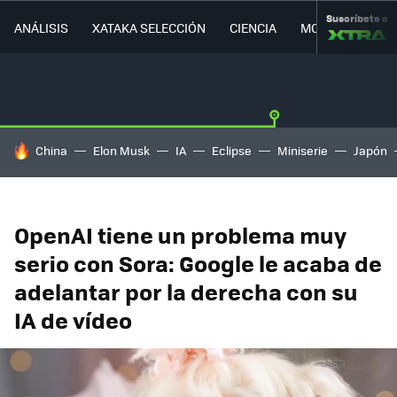
Suscríbete a
ANÁLISIS
XATAKA SELECCIÓN
CIENCIA
MOVILIDAD
HOY SE HABLA DE
China
Elon Musk
IA
Eclipse
Miniserie
Japón
OpenAI tiene un problema muy
serio con Sora: Google le acaba de
adelantar por la derecha con su
IA de vídeo