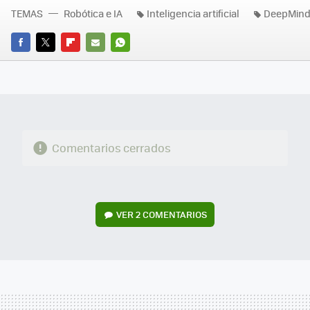
TEMAS
Robótica e IA
Inteligencia artificial
DeepMin
FACEBOOK
TWITTER
FLIPBOARD
E-
WHATSAPP
MAIL
Comentarios cerrados
VER
2 COMENTARIOS