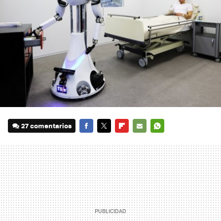
27 comentarios
FACEBOOK
TWITTER
FLIPBOARD
E-
WHATSAPP
MAIL