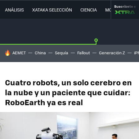
Suscríbete a
ANÁLISIS
XATAKA SELECCIÓN
CIENCIA
MOVILIDAD
HOY SE HABLA DE
AEMET
China
Sequía
Fallout
Generación Z
iP
Cuatro robots, un solo cerebro en
la nube y un paciente que cuidar:
RoboEarth ya es real