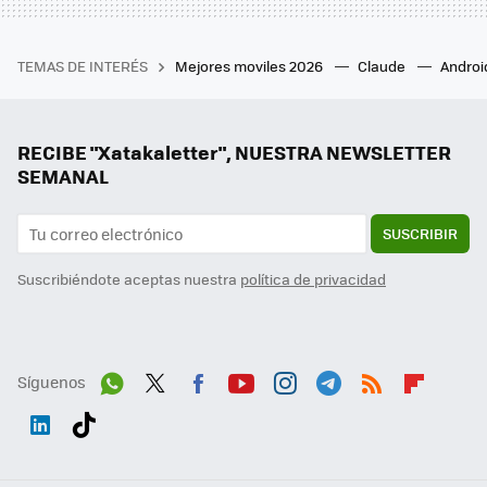
TEMAS DE INTERÉS
Mejores moviles 2026
Claude
Androi
RECIBE "Xatakaletter", NUESTRA NEWSLETTER
SEMANAL
SUSCRIBIR
Suscribiéndote aceptas nuestra
política de privacidad
Síguenos
Wh
Twit
Fac
You
Inst
Tele
RSS
Flip
ats
ter
ebo
tub
agr
gra
boa
Link
Tikt
App
ok
e
am
m
rd