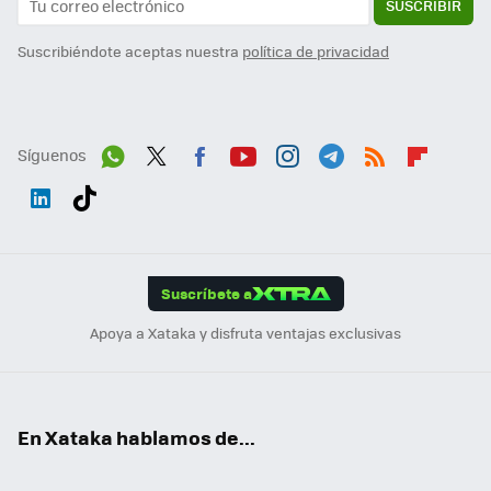
SUSCRIBIR
Suscribiéndote aceptas nuestra
política de privacidad
Síguenos
Wh
Twit
Fac
You
Inst
Tele
RSS
Flip
ats
ter
ebo
tub
agr
gra
boa
Link
Tikt
App
ok
e
am
m
rd
edI
ok
Suscríbete a
n
Apoya a Xataka y disfruta ventajas exclusivas
En Xataka hablamos de...