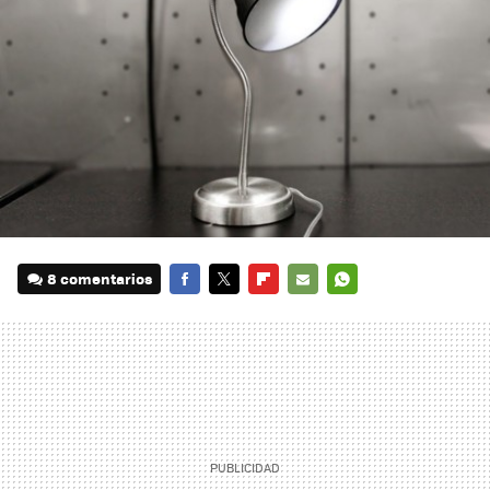
8 comentarios
FACEBOOK
TWITTER
FLIPBOARD
E-
WHATSAPP
MAIL