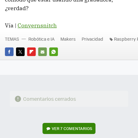
¿verdad?
Vía |
Convernsnitch
TEMAS
Robótica e IA
Makers
Privacidad
Raspberry 
FACEBOOK
TWITTER
FLIPBOARD
E-
WHATSAPP
MAIL
Comentarios cerrados
VER
7 COMENTARIOS