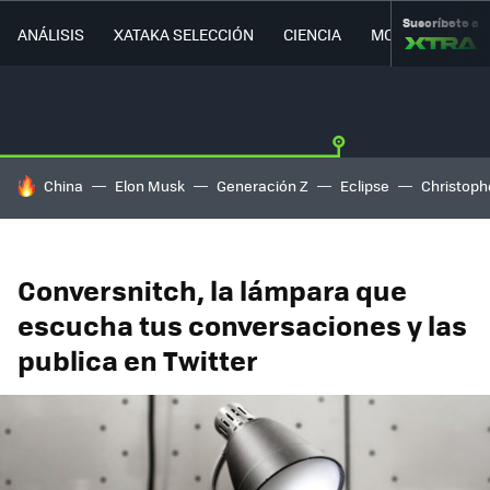
Suscríbete a
ANÁLISIS
XATAKA SELECCIÓN
CIENCIA
MOVILIDAD
HOY SE HABLA DE
China
Elon Musk
Generación Z
Eclipse
Christoph
Conversnitch, la lámpara que
escucha tus conversaciones y las
publica en Twitter