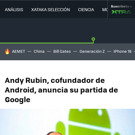
Suscríbete a
ANÁLISIS
XATAKA SELECCIÓN
CIENCIA
MOVILIDAD
HOY SE HABLA DE
AEMET
China
Bill Gates
Generación Z
iPhone 18
Andy Rubin, cofundador de
Android, anuncia su partida de
Google