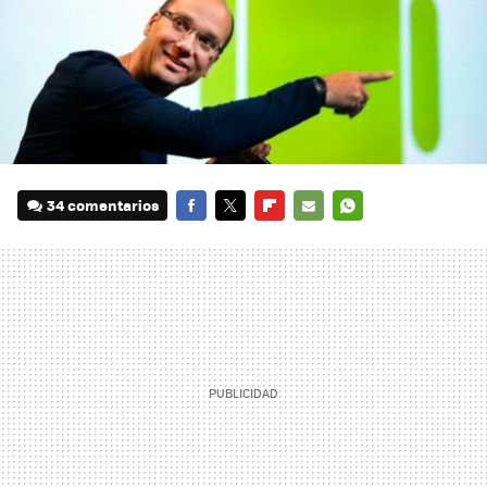
34 comentarios
FACEBOOK
TWITTER
FLIPBOARD
E-
WHATSAPP
MAIL