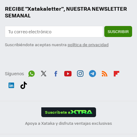
RECIBE "Xatakaletter", NUESTRA NEWSLETTER
SEMANAL
SUSCRIBIR
Suscribiéndote aceptas nuestra
política de privacidad
Síguenos
Wh
Twit
Fac
You
Inst
Tele
RSS
Flip
ats
ter
ebo
tub
agr
gra
boa
Link
Tikt
App
ok
e
am
m
rd
edI
ok
Suscríbete a
n
Apoya a Xataka y disfruta ventajas exclusivas