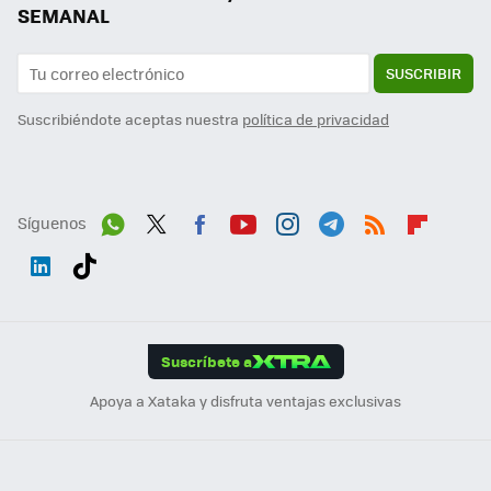
SEMANAL
SUSCRIBIR
Suscribiéndote aceptas nuestra
política de privacidad
Síguenos
Wh
Twit
Fac
You
Inst
Tele
RSS
Flip
ats
ter
ebo
tub
agr
gra
boa
Link
Tikt
App
ok
e
am
m
rd
edI
ok
Suscríbete a
n
Apoya a Xataka y disfruta ventajas exclusivas