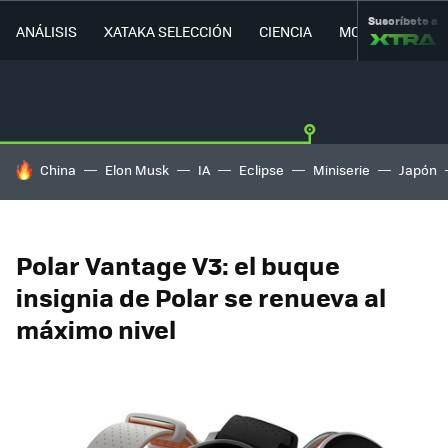
Suscríbete a
ANÁLISIS
XATAKA SELECCIÓN
CIENCIA
MOVILIDAD
HOY SE HABLA DE
China
Elon Musk
IA
Eclipse
Miniserie
Japón
Polar Vantage V3: el buque
insignia de Polar se renueva al
máximo nivel