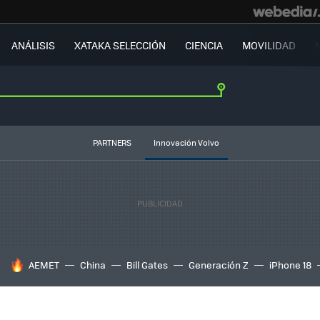
ANÁLISIS
XATAKA SELECCIÓN
CIENCIA
MOVILIDAD
PARTNERS
Innovación Volvo
HOY SE HABLA DE
AEMET
China
Bill Gates
Generación Z
iPhone 18