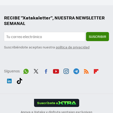
RECIBE "Xatakaletter", NUESTRA NEWSLETTER
SEMANAL
SUSCRIBIR
Suscribiéndote aceptas nuestra
política de privacidad
Síguenos
Wh
Twit
Fac
You
Inst
Tele
RSS
Flip
ats
ter
ebo
tub
agr
gra
boa
Link
Tikt
App
ok
e
am
m
rd
edI
ok
Suscríbete a
n
Apoya a Xataka y disfruta ventajas exclusivas