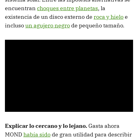
encuentran
choques entre planetas
, la
existencia de un disco externo de
roca y hielo
e
incluso
un agujero negro
de pequeño tamaño.
Explicar lo cercano y lo lejano.
Gasta ahora
MOND
había sido
de gran utilidad para describir