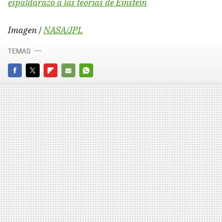
espaldarazo a las teorías de Einstein
Imagen |
NASA/JPL
TEMAS
FACEBOOK
TWITTER
FLIPBOARD
E-
WHATSAPP
MAIL