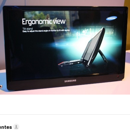
entes