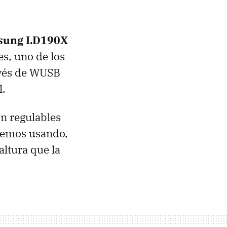
sung LD190X
s, uno de los
vés de
WUSB
l.
on regulables
stemos usando,
altura que la