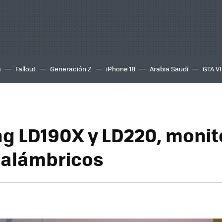
a
Fallout
Generación Z
iPhone 18
Arabia Saudí
GTA VI
 LD190X y LD220, monit
nalámbricos