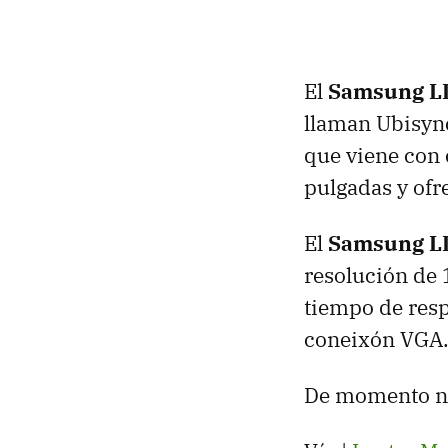
El
Samsung L
llaman Ubisync
que viene con 
pulgadas y ofr
El
Samsung L
resolución de 
tiempo de res
coneixón
VGA
De momento no 