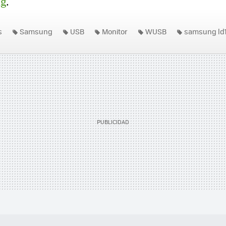
g
.
s
Samsung
USB
Monitor
WUSB
samsung ld