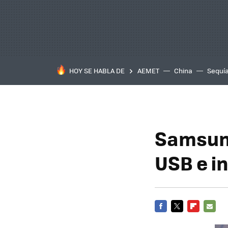
HOY SE HABLA DE
AEMET
China
Sequí
Samsung
USB e i
FACEBOOK
TWITTER
FLIPBOARD
E-