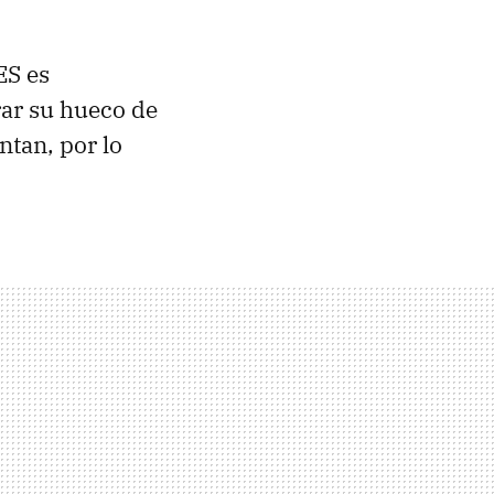
ES
es
rar su hueco de
tan, por lo