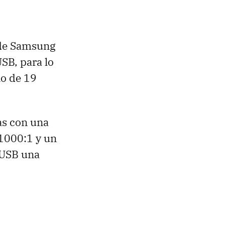
sde Samsung
SB
, para lo
ño de 19
as con una
 1000:1 y un
USB
una