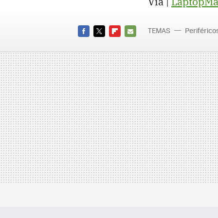
Vía |
LaptopMa
TEMAS
Periférico
FACEBOOK
TWITTER
FLIPBOARD
E-
MAIL