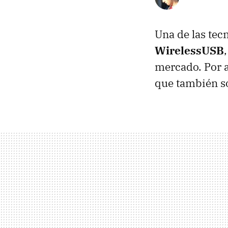
Una de las tec
WirelessUSB
mercado. Por a
que también so