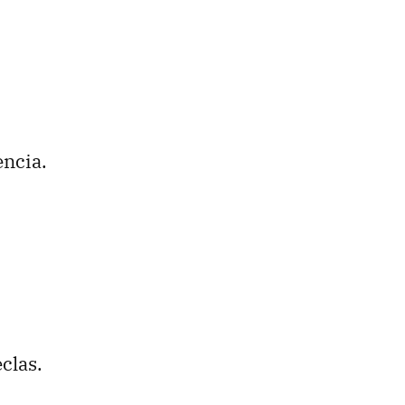
encia.
clas.