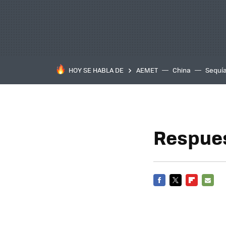
HOY SE HABLA DE
AEMET
China
Sequí
Respues
FACEBOOK
TWITTER
FLIPBOARD
E-
MAIL