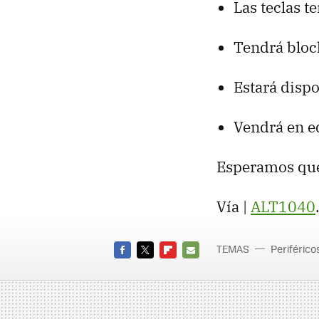
Las teclas 
Tendrá bloc
Estará disp
Vendrá en e
Esperamos que 
Vía |
ALT1040
TEMAS
Periférico
FACEBOOK
TWITTER
FLIPBOARD
E-
MAIL