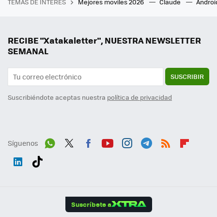
TEMAS DE INTERÉS
Mejores moviles 2026
Claude
Androi
RECIBE "Xatakaletter", NUESTRA NEWSLETTER
SEMANAL
SUSCRIBIR
Suscribiéndote aceptas nuestra
política de privacidad
Síguenos
Wh
Twit
Fac
You
Inst
Tele
RSS
Flip
ats
ter
ebo
tub
agr
gra
boa
Link
Tikt
App
ok
e
am
m
rd
edI
ok
Suscríbete a
n