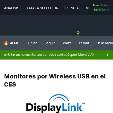
Suscríbete a
ANÁLISIS
XATAKA SELECCIÓN
CIENCIA
MOVILIDAD
HOY SE HABLA DE
AEMET
China
Sequía
Waze
Fallout
Generació
🌿¡Últimas horas! Sorteo de robot cortacésped Mova ViAX
Monitores por Wireless USB en el
CES