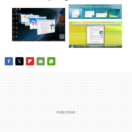
FACEBOOK
TWITTER
FLIPBOARD
E-
WHATSAPP
MAIL