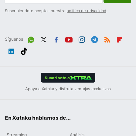
Suscribiéndote aceptas nuestra
política de privacidad
Síguenos
Wh
Twit
Fac
You
Inst
Tele
RSS
Flip
ats
ter
ebo
tub
agr
gra
boa
Link
Tikt
App
ok
e
am
m
rd
edIn
ok
Suscríbete a
Apoya a Xataka y disfruta ventajas exclusivas
En Xataka hablamos de...
Streaming
Análisis