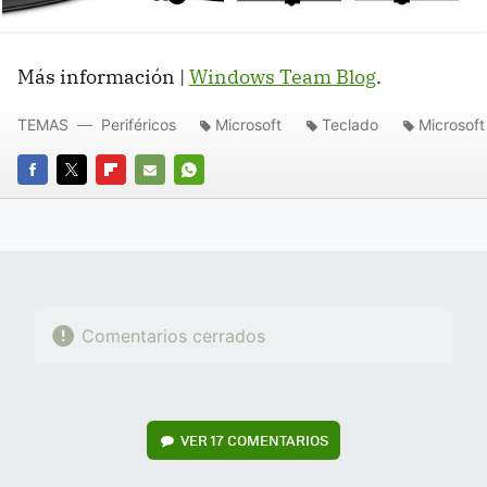
Más información |
Windows Team Blog
.
TEMAS
Periféricos
Microsoft
Teclado
Microsoft
FACEBOOK
TWITTER
FLIPBOARD
E-
WHATSAPP
MAIL
Comentarios cerrados
VER
17 COMENTARIOS