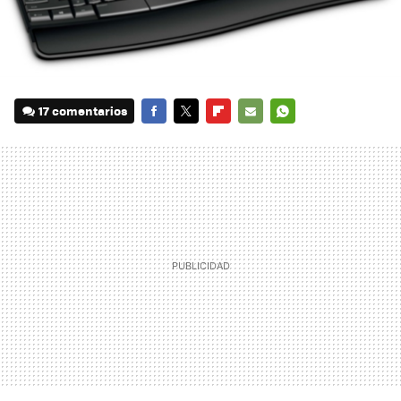
17 comentarios
FACEBOOK
TWITTER
FLIPBOARD
E-
WHATSAPP
MAIL