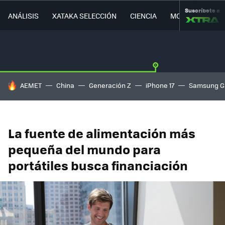
Suscríbete a
ANÁLISIS
XATAKA SELECCIÓN
CIENCIA
MOVILIDAD
HOY SE HABLA DE
AEMET
China
Generación Z
iPhone 17
Samsung G
La fuente de alimentación más
pequeña del mundo para
portátiles busca financiación