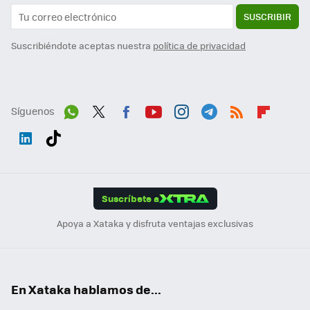
SUSCRIBIR
Suscribiéndote aceptas nuestra
política de privacidad
Síguenos
Wh
Twit
Fac
You
Inst
Tele
RSS
Flip
ats
ter
ebo
tub
agr
gra
boa
Link
Tikt
App
ok
e
am
m
rd
edI
ok
Suscríbete a
n
Apoya a Xataka y disfruta ventajas exclusivas
En Xataka hablamos de...