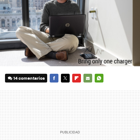
14 comentarios
FACEBOOK
TWITTER
FLIPBOARD
E-
WHATSAPP
MAIL