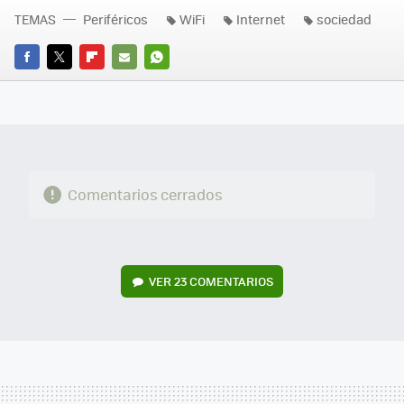
TEMAS
Periféricos
WiFi
Internet
sociedad
FACEBOOK
TWITTER
FLIPBOARD
E-
WHATSAPP
MAIL
Comentarios cerrados
VER
23 COMENTARIOS