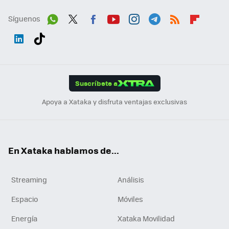
Síguenos
Wh
Twit
Fac
You
Inst
Tele
RSS
Flip
ats
ter
ebo
tub
agr
gra
boa
Link
Tikt
App
ok
e
am
m
rd
edI
ok
Suscríbete a
n
Apoya a Xataka y disfruta ventajas exclusivas
En Xataka hablamos de...
Streaming
Análisis
Espacio
Móviles
Energía
Xataka Movilidad