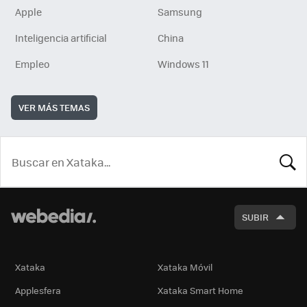
Apple
Samsung
Inteligencia artificial
China
Empleo
Windows 11
VER MÁS TEMAS
BUSCA
SUBIR
Xataka
Xataka Móvil
Applesfera
Xataka Smart Home