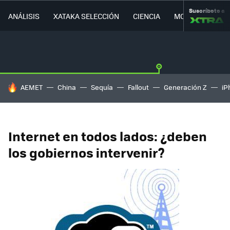
Suscríbete a
ANÁLISIS
XATAKA SELECCIÓN
CIENCIA
MOVILIDAD
HOY SE HABLA DE
AEMET
China
Sequía
Fallout
Generación Z
iP
Internet en todos lados: ¿deben
los gobiernos intervenir?