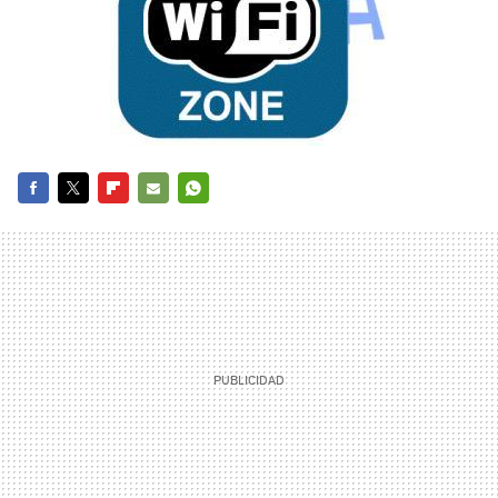
FACEBOOK
TWITTER
FLIPBOARD
E-
WHATSAPP
MAIL