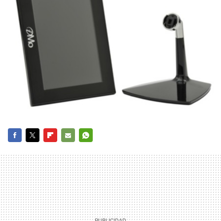
FACEBOOK
TWITTER
FLIPBOARD
E-
WHATSAPP
MAIL