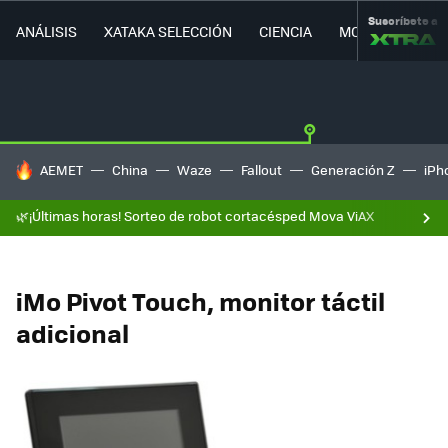
Suscríbete a
ANÁLISIS
XATAKA SELECCIÓN
CIENCIA
MOVILIDAD
HOY SE HABLA DE
AEMET
China
Waze
Fallout
Generación Z
iPh
🌿¡Últimas horas! Sorteo de robot cortacésped Mova ViAX
iMo Pivot Touch, monitor táctil
adicional