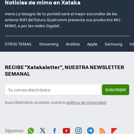
Noticias de mimo en Xataka
mimo:La bisagra de tu portátil será el mejor escondite de las
antena WiFi del futuro.Qualcomm presenta sus productos MU-
MIMO, a por las redes Gigabit...
OTROS TEMAS:
Streaming
Análisis
Apple
Samsung
In
RECIBE "Xatakaletter", NUESTRA NEWSLETTER
SEMANAL
SUSCRIBIR
Suscribiéndote aceptas nuestra
política de privacidad
Síguenos