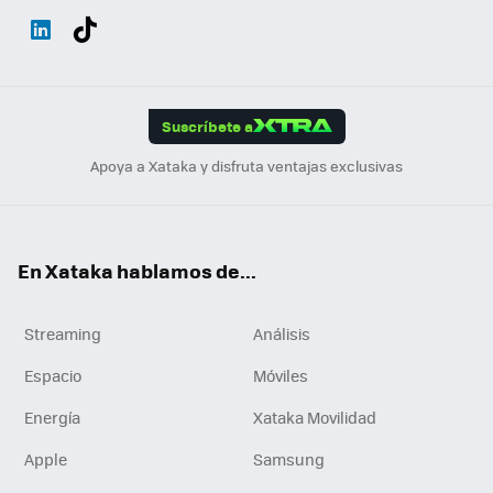
Wh
Twit
Fac
You
Inst
Tele
RSS
Flip
ats
ter
ebo
tub
agr
gra
boa
Link
Tikt
App
ok
e
am
m
rd
edI
ok
Suscríbete a
n
Apoya a Xataka y disfruta ventajas exclusivas
En Xataka hablamos de...
Streaming
Análisis
Espacio
Móviles
Energía
Xataka Movilidad
Apple
Samsung