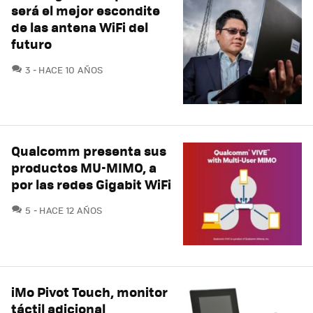
será el mejor escondite
de las antena WiFi del
futuro
COMENTARIOS
3
HACE 10 AÑOS
Qualcomm presenta sus
productos MU-MIMO, a
por las redes Gigabit WiFi
COMENTARIOS
5
HACE 12 AÑOS
iMo Pivot Touch, monitor
táctil adicional