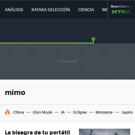
Suscríbete a
ANÁLISIS
XATAKA SELECCIÓN
CIENCIA
MOVILIDAD
mimo
HOY SE HABLA DE
China
Elon Musk
IA
Eclipse
Miniserie
Japón
La bisagra de tu portátil