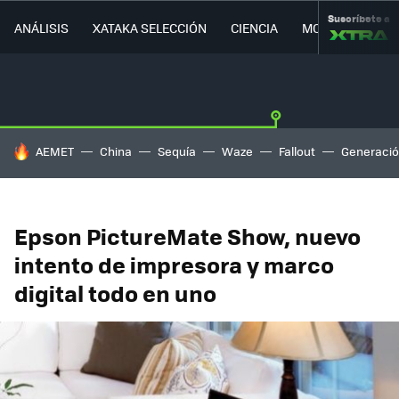
Suscríbete a
ANÁLISIS
XATAKA SELECCIÓN
CIENCIA
MOVILIDAD
HOY SE HABLA DE
AEMET
China
Sequía
Waze
Fallout
Generació
Epson PictureMate Show, nuevo
intento de impresora y marco
digital todo en uno