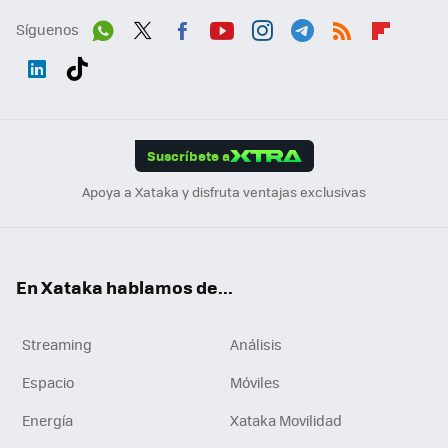
Síguenos
Wh
Twit
Fac
You
Inst
Tele
RSS
Flip
ats
ter
ebo
tub
agr
gra
boa
Link
Tikt
App
ok
e
am
m
rd
edI
ok
Suscríbete a
n
Apoya a Xataka y disfruta ventajas exclusivas
En Xataka hablamos de...
Streaming
Análisis
Espacio
Móviles
Energía
Xataka Movilidad