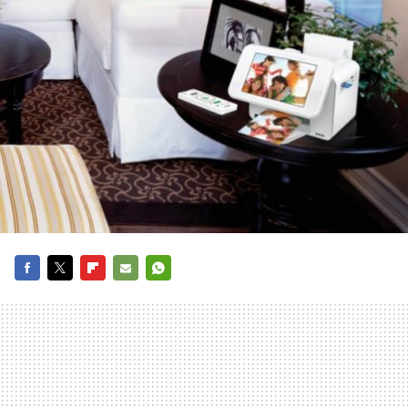
FACEBOOK
TWITTER
FLIPBOARD
E-
WHATSAPP
MAIL