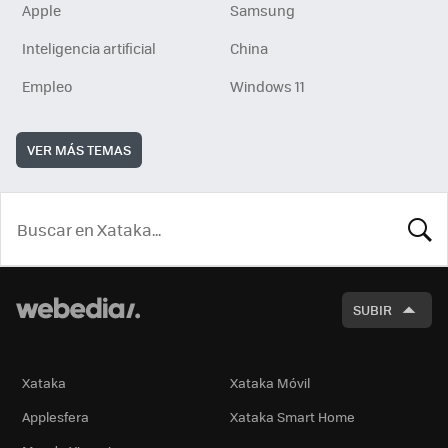
Apple
Samsung
Inteligencia artificial
China
Empleo
Windows 11
VER MÁS TEMAS
BUSCA
SUBIR
Xataka
Xataka Móvil
Applesfera
Xataka Smart Home