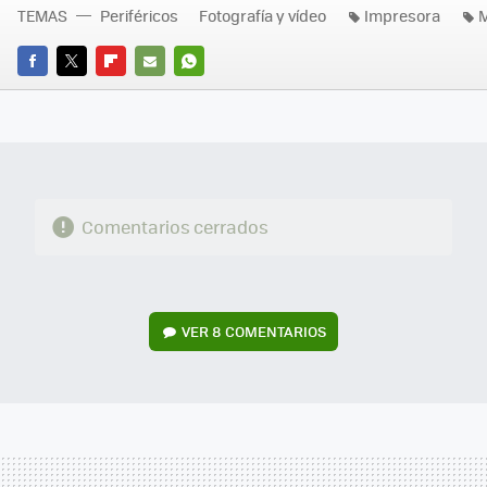
TEMAS
Periféricos
Fotografía y vídeo
Impresora
M
FACEBOOK
TWITTER
FLIPBOARD
E-
WHATSAPP
MAIL
Comentarios cerrados
VER
8 COMENTARIOS