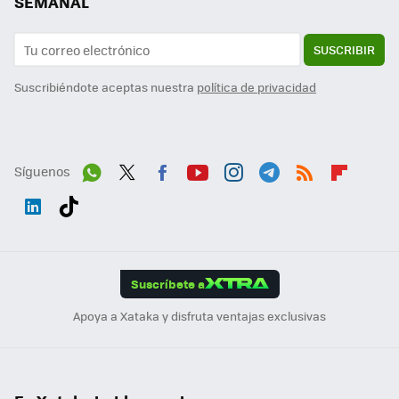
SEMANAL
SUSCRIBIR
Suscribiéndote aceptas nuestra
política de privacidad
Síguenos
Wh
Twit
Fac
You
Inst
Tele
RSS
Flip
ats
ter
ebo
tub
agr
gra
boa
Link
Tikt
App
ok
e
am
m
rd
edI
ok
Suscríbete a
n
Apoya a Xataka y disfruta ventajas exclusivas