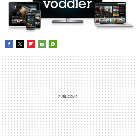
FACEBOOK
TWITTER
FLIPBOARD
E-
WHATSAPP
MAIL