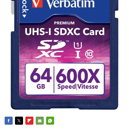
FACEBOOK
TWITTER
FLIPBOARD
E-
WHATSAPP