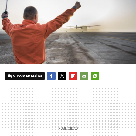
9 comentarios
FACEBOOK
TWITTER
FLIPBOARD
E-
WHATSAPP
MAIL