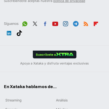
Suscribiéndote aceptas nuestra
política de privacidad
Síguenos
Wh
Twit
Fac
You
Inst
Tele
RSS
Flip
ats
ter
ebo
tub
agr
gra
boa
Link
Tikt
App
ok
e
am
m
rd
edIn
ok
Suscríbete a
Apoya a Xataka y disfruta ventajas exclusivas
En Xataka hablamos de...
Streaming
Análisis