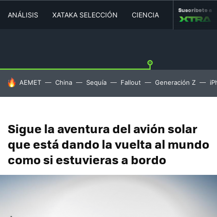
Suscríbete a
ANÁLISIS
XATAKA SELECCIÓN
CIENCIA
MOVILIDAD
HOY SE HABLA DE
AEMET
China
Sequía
Fallout
Generación Z
iP
Sigue la aventura del avión solar
que está dando la vuelta al mundo
como si estuvieras a bordo