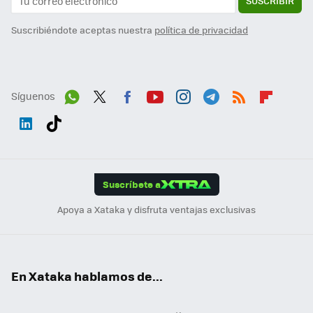
SUSCRIBIR
Suscribiéndote aceptas nuestra
política de privacidad
Síguenos
Wh
Twit
Fac
You
Inst
Tele
RSS
Flip
ats
ter
ebo
tub
agr
gra
boa
Link
Tikt
App
ok
e
am
m
rd
edI
ok
Suscríbete a
n
Apoya a Xataka y disfruta ventajas exclusivas
En Xataka hablamos de...