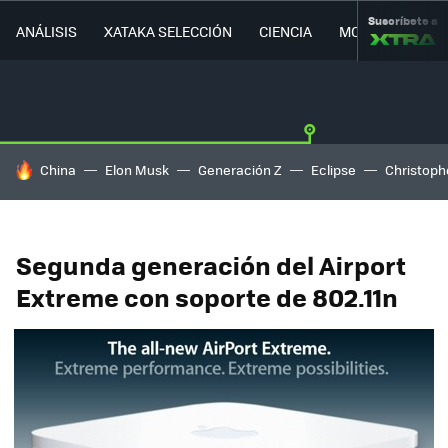
Suscríbete a
ANÁLISIS
XATAKA SELECCIÓN
CIENCIA
MOVILIDAD
HOY SE HABLA DE
China
Elon Musk
Generación Z
Eclipse
Christoph
Segunda generación del Airport
Extreme con soporte de 802.11n