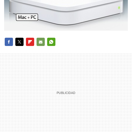
FACEBOOK
TWITTER
FLIPBOARD
E-
WHATSAPP
MAIL