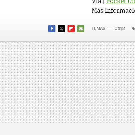
Vía |
Pocket Li
Más informaci
TEMAS
Otros
FACEBOOK
TWITTER
FLIPBOARD
E-
MAIL