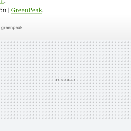
nt
.
ón |
GreenPeak
.
greenpeak