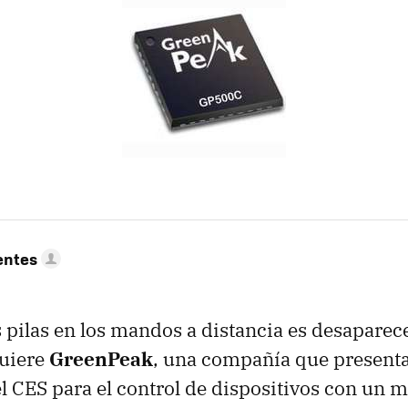
entes
as pilas en los mandos a distancia es desaparec
quiere
GreenPeak
, una compañía que present
el
CES
para el control de dispositivos con un 