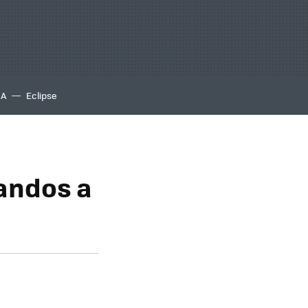
IA
Eclipse
mandos a