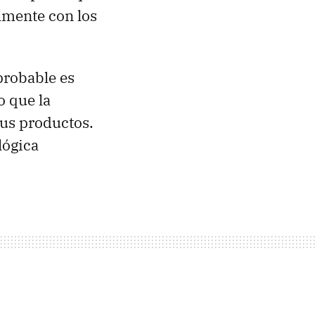
lmente con los
probable es
o que la
sus productos.
lógica