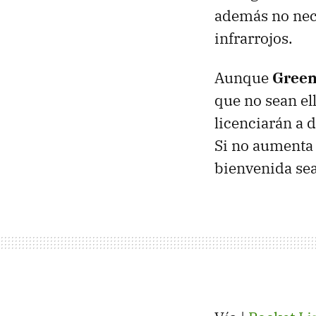
además no nece
infrarrojos.
Aunque
Gree
que no sean el
licenciarán a 
Si no aumenta 
bienvenida sea