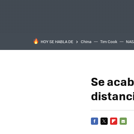
HOY SE HABLA DE
China
Tim Cook
NAS
Se acab
distanc
FACEBOOK
TWITTER
FLIPBOARD
E-