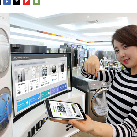
FACEBOOK
TWITTER
FLIPBOARD
E-
MAIL