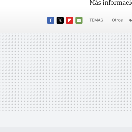
Más informaci
TEMAS
Otros
FACEBOOK
TWITTER
FLIPBOARD
E-
MAIL