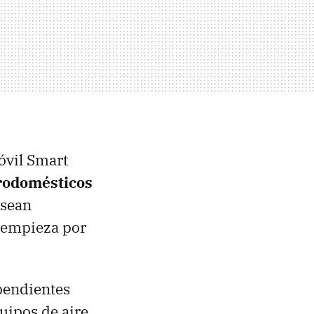
óvil Smart
trodomésticos
 sean
 empieza por
pendientes
uipos de aire