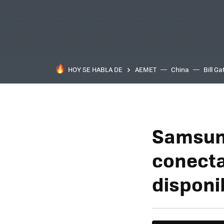
HOY SE HABLA DE
AEMET
China
Bill Ga
Samsung
conecta
disponi