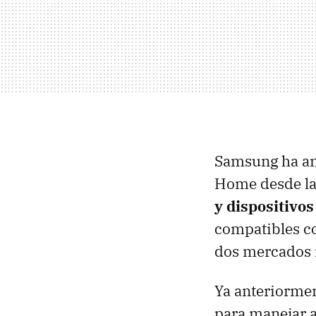
Samsung ha anu
Home desde l
y dispositivos
compatibles c
dos mercados 
Ya anteriorme
para manejar a