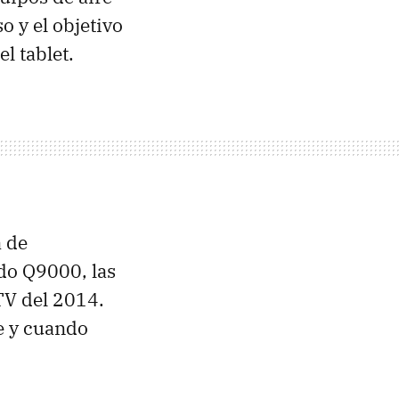
 y el objetivo
l tablet.
a de
ado Q9000, las
TV del 2014.
re y cuando