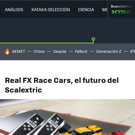
Suscríbete a
ANÁLISIS
XATAKA SELECCIÓN
CIENCIA
MOVILIDAD
HOY SE HABLA DE
AEMET
China
Sequía
Fallout
Generación Z
iP
Real FX Race Cars, el futuro del
Scalextric