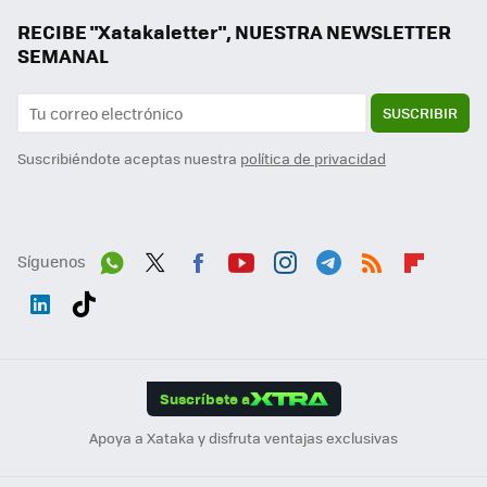
RECIBE "Xatakaletter", NUESTRA NEWSLETTER
SEMANAL
SUSCRIBIR
Suscribiéndote aceptas nuestra
política de privacidad
Síguenos
Wh
Twit
Fac
You
Inst
Tele
RSS
Flip
ats
ter
ebo
tub
agr
gra
boa
Link
Tikt
App
ok
e
am
m
rd
edI
ok
Suscríbete a
n
Apoya a Xataka y disfruta ventajas exclusivas