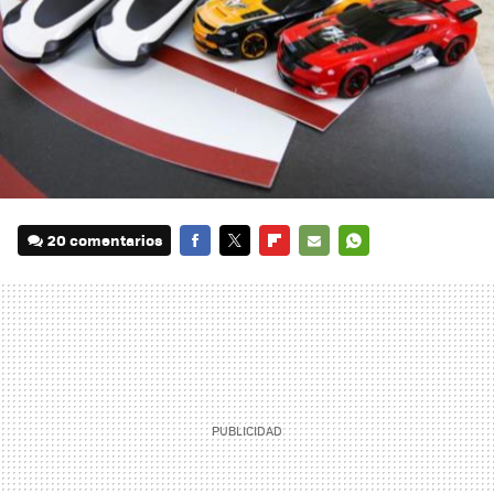
20 comentarios
FACEBOOK
TWITTER
FLIPBOARD
E-
WHATSAPP
MAIL