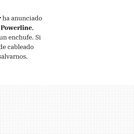
r
ha anunciado
 Powerline
,
un enchufe. Si
de cableado
salvarnos.