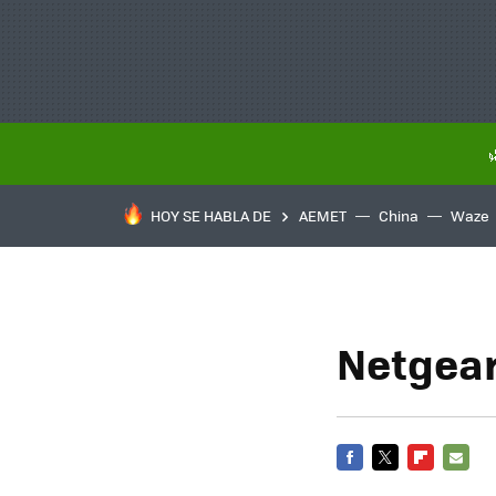
HOY SE HABLA DE
AEMET
China
Waze
Netgear
FACEBOOK
TWITTER
FLIPBOARD
E-