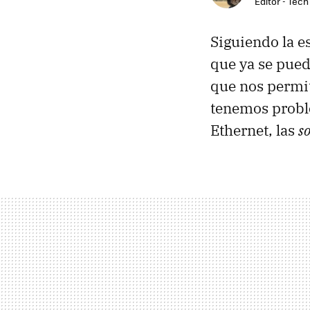
Editor - Tech
Siguiendo la es
que ya se pue
que nos permit
tenemos probl
Ethernet, las
s