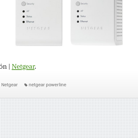
ón |
Netgear
.
Netgear
netgear powerline