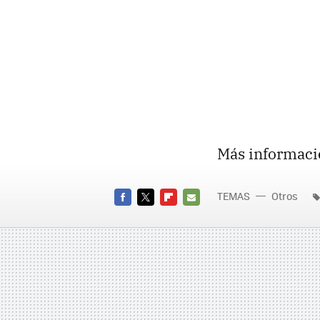
Más informaci
TEMAS
Otros
FACEBOOK
TWITTER
FLIPBOARD
E-
MAIL