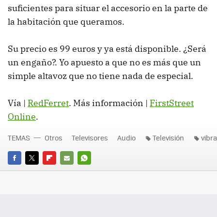
suficientes para situar el accesorio en la parte de
la habitación que queramos.
Su precio es 99 euros y ya está disponible. ¿Será
un engaño?. Yo apuesto a que no es más que un
simple altavoz que no tiene nada de especial.
Vía |
RedFerret
. Más información |
FirstStreet
Online
.
TEMAS
Otros
Televisores
Audio
Televisión
vibr
FACEBOOK
TWITTER
FLIPBOARD
E-
WHATSAPP
MAIL