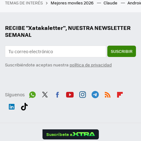
TEMAS DE INTERÉS
Mejores moviles 2026
Claude
Androi
RECIBE "Xatakaletter", NUESTRA NEWSLETTER
SEMANAL
SUSCRIBIR
Suscribiéndote aceptas nuestra
política de privacidad
Síguenos
Wh
Twit
Fac
You
Inst
Tele
RSS
Flip
ats
ter
ebo
tub
agr
gra
boa
Link
Tikt
App
ok
e
am
m
rd
edI
ok
Suscríbete a
n