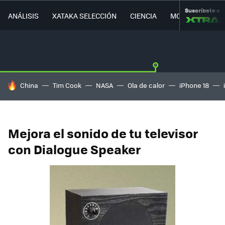
Suscríbete a
ANÁLISIS
XATAKA SELECCIÓN
CIENCIA
MOVILIDAD
HOY SE HABLA DE
China
Tim Cook
NASA
Ola de calor
iPhone 18
Mejora el sonido de tu televisor
con Dialogue Speaker