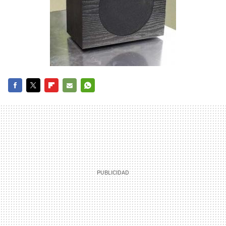
FACEBOOK
TWITTER
FLIPBOARD
E-
WHATSAPP
MAIL