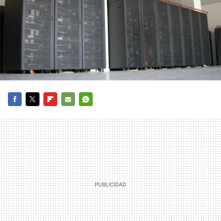
FACEBOOK
TWITTER
FLIPBOARD
E-
WHATSAPP
MAIL