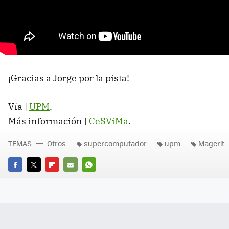
¡Gracias a Jorge por la pista!
Vía |
UPM
.
Más información |
CeSViMa
.
TEMAS
Otros
supercomputador
upm
Magerit
FACEBOOK
TWITTER
FLIPBOARD
E-
WHATSAPP
MAIL