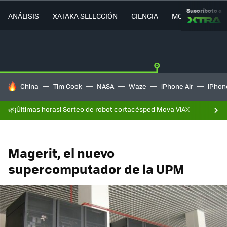
Suscríbete a
ANÁLISIS
XATAKA SELECCIÓN
CIENCIA
MOVILIDAD
HOY SE HABLA DE
China
Tim Cook
NASA
Waze
iPhone Air
iPhone
🌿¡Últimas horas! Sorteo de robot cortacésped Mova ViAX
Magerit, el nuevo
supercomputador de la UPM