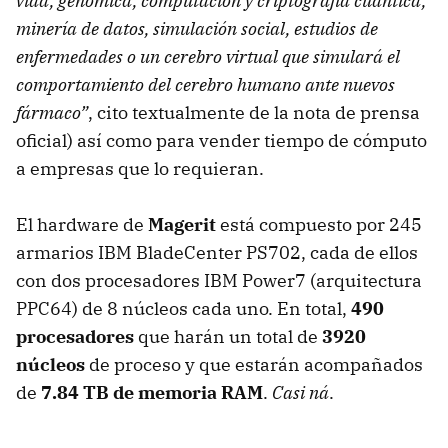
vida, genómica, computación y criptografía cuántica,
minería de datos, simulación social, estudios de
enfermedades o un cerebro virtual que simulará el
comportamiento del cerebro humano ante nuevos
fármaco”
, cito textualmente de la nota de prensa
oficial) así como para vender tiempo de cómputo
a empresas que lo requieran.
El hardware de
Magerit
está compuesto por 245
armarios
IBM
BladeCenter PS702, cada de ellos
con dos procesadores
IBM
Power7 (arquitectura
PPC64) de 8 núcleos cada uno. En total,
490
procesadores
que harán un total de
3920
núcleos
de proceso y que estarán acompañados
de
7.84 TB de memoria RAM
.
Casi ná
.