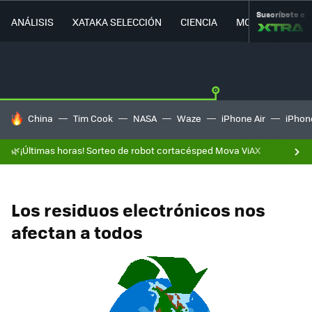
Suscríbete a
ANÁLISIS
XATAKA SELECCIÓN
CIENCIA
MOVILIDAD
HOY SE HABLA DE
China
Tim Cook
NASA
Waze
iPhone Air
iPhone
🌿¡Últimas horas! Sorteo de robot cortacésped Mova ViAX
Los residuos electrónicos nos
afectan a todos