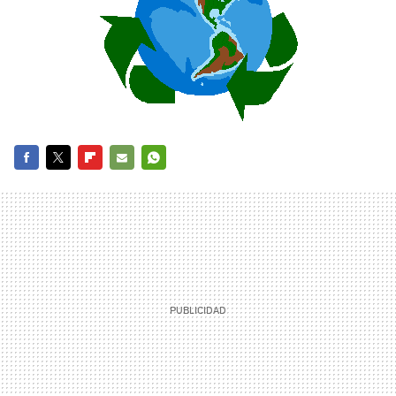
FACEBOOK
TWITTER
FLIPBOARD
E-
WHATSAPP
MAIL