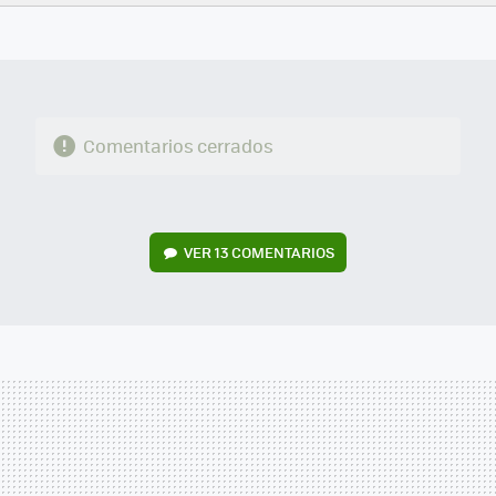
FACEBOOK
TWITTER
FLIPBOARD
E-
WHATSAPP
MAIL
Comentarios cerrados
VER
13 COMENTARIOS