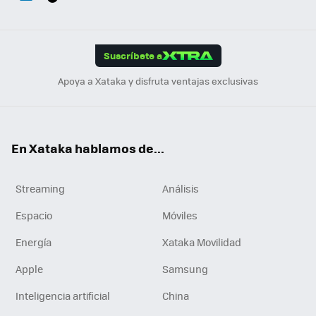
ats
ter
ebo
tub
agr
gra
boa
Link
Tikt
App
ok
e
am
m
rd
edI
ok
Suscríbete a
n
Apoya a Xataka y disfruta ventajas exclusivas
En Xataka hablamos de...
Streaming
Análisis
Espacio
Móviles
Energía
Xataka Movilidad
Apple
Samsung
Inteligencia artificial
China