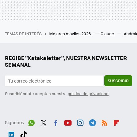
TEMAS DE INTERÉS
Mejores moviles 2026
Claude
Androi
RECIBE "Xatakaletter", NUESTRA NEWSLETTER
SEMANAL
SUSCRIBIR
Suscribiéndote aceptas nuestra
política de privacidad
Síguenos
Wh
Twit
Fac
You
Inst
Tele
RSS
Flip