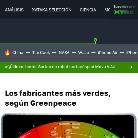
Suscríbete a
ANÁLISIS
XATAKA SELECCIÓN
CIENCIA
MOVILIDAD
HOY SE HABLA DE
China
Tim Cook
NASA
Waze
iPhone Air
iPhone
🌿¡Últimas horas! Sorteo de robot cortacésped Mova ViAX
Los fabricantes más verdes,
según Greenpeace