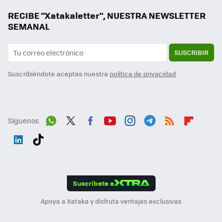
RECIBE "Xatakaletter", NUESTRA NEWSLETTER
SEMANAL
SUSCRIBIR
Suscribiéndote aceptas nuestra
política de privacidad
Síguenos
Wh
Twit
Fac
You
Inst
Tele
RSS
Flip
ats
ter
ebo
tub
agr
gra
boa
Link
Tikt
App
ok
e
am
m
rd
edI
ok
Suscríbete a
n
Apoya a Xataka y disfruta ventajas exclusivas