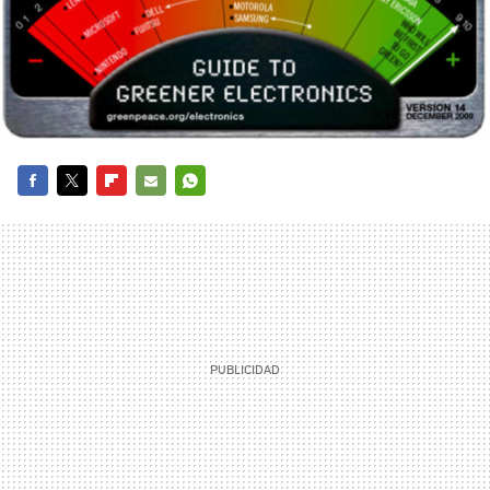
FACEBOOK
TWITTER
FLIPBOARD
E-
WHATSAPP
MAIL