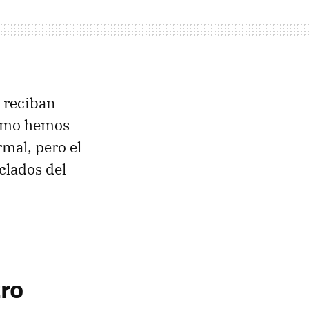
 reciban
 Como hemos
mal, pero el
eclados del
tro