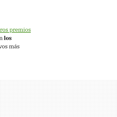
ros premios
on
los
tivos más