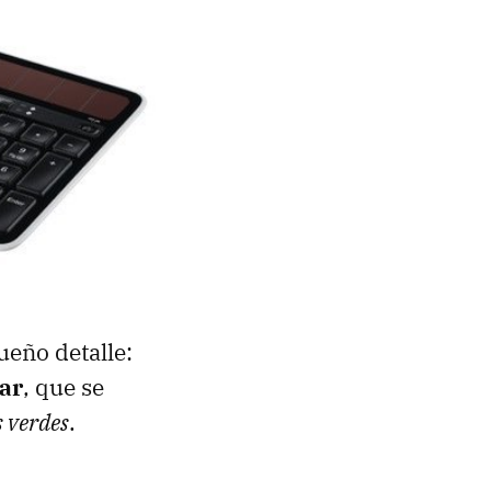
ueño detalle:
lar
, que se
 verdes
.