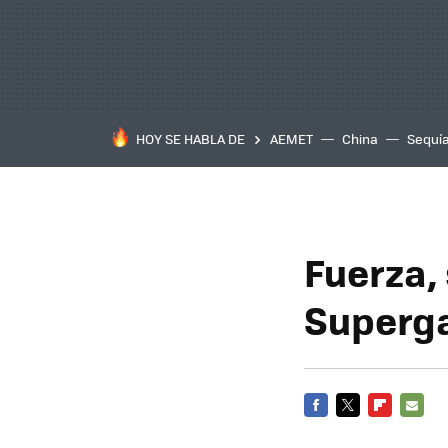
HOY SE HABLA DE
AEMET
China
Sequí
Fuerza, 
Superga
FACEBOOK
TWITTER
FLIPBOARD
E-