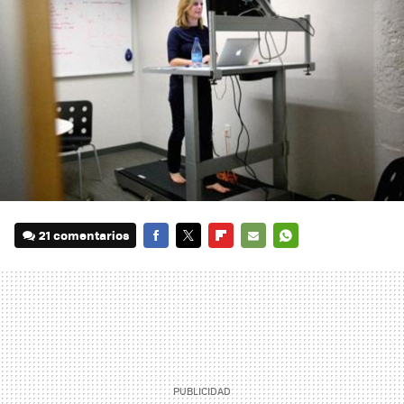
21 comentarios
FACEBOOK
TWITTER
FLIPBOARD
E-
WHATSAPP
MAIL