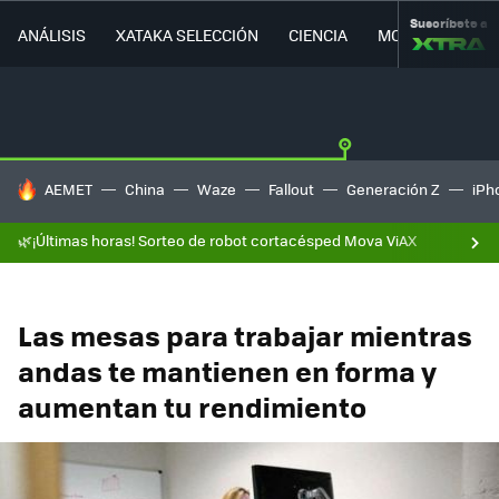
Suscríbete a
ANÁLISIS
XATAKA SELECCIÓN
CIENCIA
MOVILIDAD
HOY SE HABLA DE
AEMET
China
Waze
Fallout
Generación Z
iPh
🌿¡Últimas horas! Sorteo de robot cortacésped Mova ViAX
Las mesas para trabajar mientras
andas te mantienen en forma y
aumentan tu rendimiento