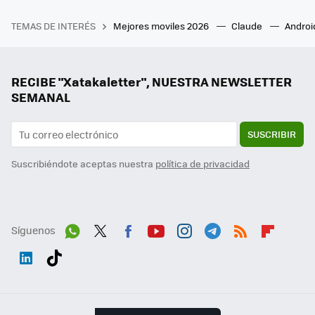
TEMAS DE INTERÉS
Mejores moviles 2026
Claude
Androi
RECIBE "Xatakaletter", NUESTRA NEWSLETTER
SEMANAL
SUSCRIBIR
Suscribiéndote aceptas nuestra
política de privacidad
Síguenos
Wh
Twit
Fac
You
Inst
Tele
RSS
Flip
ats
ter
ebo
tub
agr
gra
boa
Link
Tikt
App
ok
e
am
m
rd
edI
ok