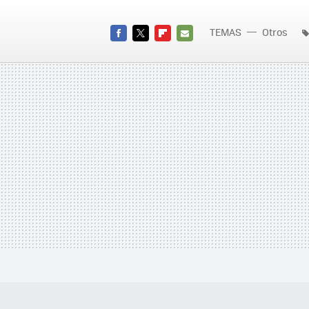
TEMAS
Otros
FACEBOOK
TWITTER
FLIPBOARD
E-
MAIL