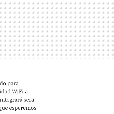
ado para
vidad WiFi a
 integrará será
que esperemos