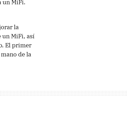
a un MiFi.
orar la
 un MiFi, así
o. El primer
a mano de la