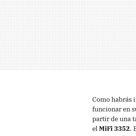
Como habrás im
funcionar en s
partir de una t
el
MiFi 3352
.