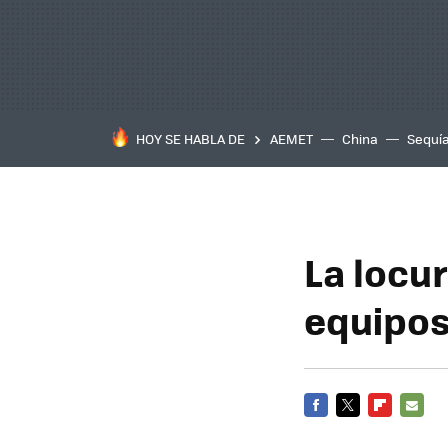
HOY SE HABLA DE
AEMET
China
Sequí
La locur
equipos
FACEBOOK
TWITTER
FLIPBOARD
E-