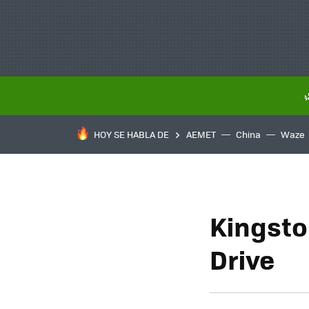
HOY SE HABLA DE
AEMET
China
Waze
Kingsto
Drive