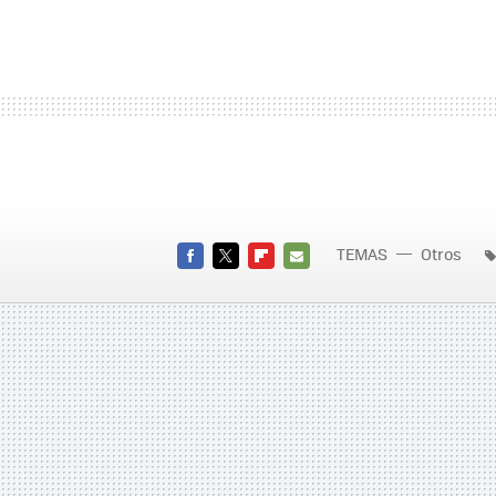
TEMAS
Otros
FACEBOOK
TWITTER
FLIPBOARD
E-
MAIL