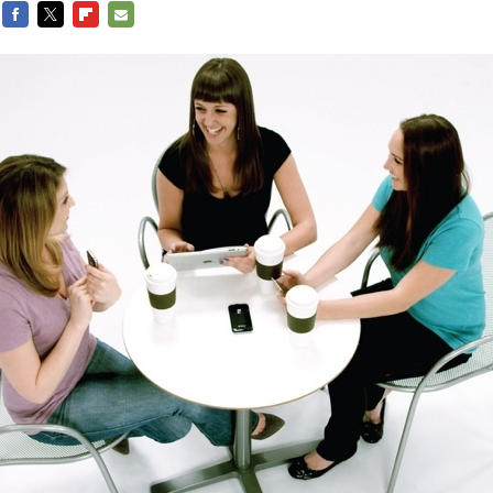
FACEBOOK
TWITTER
FLIPBOARD
E-
MAIL