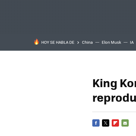
HOY SE HABLA DE
China
Elon Musk
IA
King Ko
reprod
FACEBOOK
TWITTER
FLIPBOARD
E-