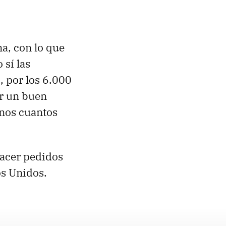
a, con lo que
sí las
, por los 6.000
er un buen
unos cuantos
hacer pedidos
os Unidos.