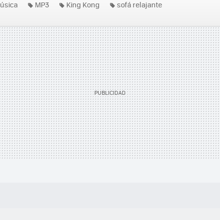
úsica
MP3
King Kong
sofá relajante