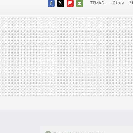
TEMAS
Otros
M
FACEBOOK
TWITTER
FLIPBOARD
E-
MAIL