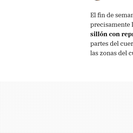
El fin de sema
precisamente l
sillón con re
partes del cue
las zonas del 