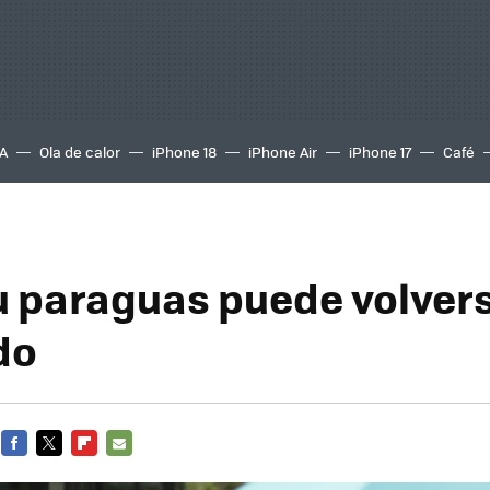
A
Ola de calor
iPhone 18
iPhone Air
iPhone 17
Café
u paraguas puede volver
do
FACEBOOK
TWITTER
FLIPBOARD
E-