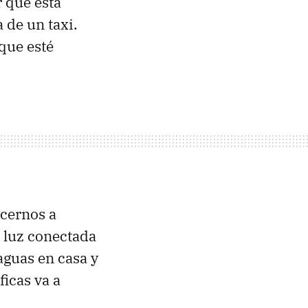
 que está
 de un taxi.
que esté
ecernos a
 luz conectada
aguas en casa y
icas va a