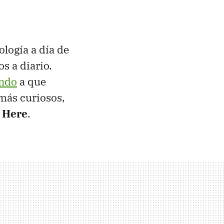
logía a día de
s a diario.
ando
a que
más curiosos,
 Here
.