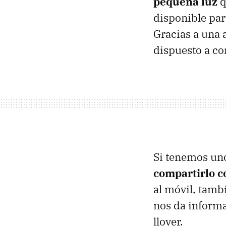
pequeña luz
q
disponible par
Gracias a una 
dispuesto a co
Si tenemos uno
compartirlo c
al móvil, tamb
nos da informa
llover.