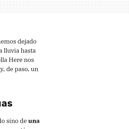
 hemos dejado
 lluvia hasta
lla Here nos
y, de paso, un
uas
do sino de
una