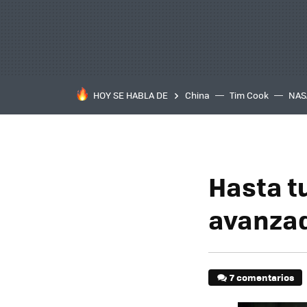
HOY SE HABLA DE
China
Tim Cook
NAS
Hasta t
avanza
7 comentarios