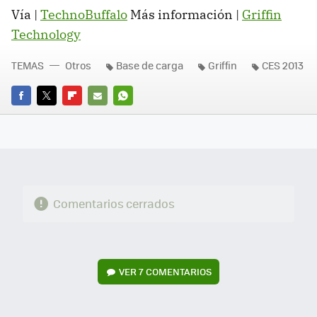
Vía |
TechnoBuffalo
Más información |
Griffin
Technology
TEMAS
Otros
Base de carga
Griffin
CES 2013
FACEBOOK
TWITTER
FLIPBOARD
E-
WHATSAPP
MAIL
Comentarios cerrados
VER
7 COMENTARIOS