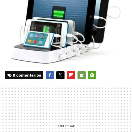
8 comentarios
FACEBOOK
TWITTER
FLIPBOARD
E-
WHATSAPP
MAIL