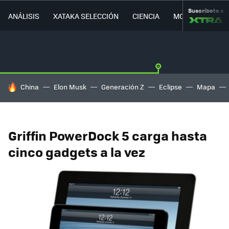
Suscríbete a
ANÁLISIS
XATAKA SELECCIÓN
CIENCIA
MOVILIDAD
HOY SE HABLA DE
China
Elon Musk
Generación Z
Eclipse
Mapa
Griffin PowerDock 5 carga hasta
cinco gadgets a la vez