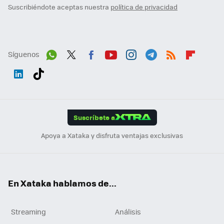
Suscribiéndote aceptas nuestra
política de privacidad
Síguenos
Wh
Twit
Fac
You
Inst
Tele
RSS
Flip
ats
ter
ebo
tub
agr
gra
boa
Link
Tikt
App
ok
e
am
m
rd
edI
ok
Suscríbete a
n
Apoya a Xataka y disfruta ventajas exclusivas
En Xataka hablamos de...
Streaming
Análisis