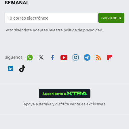
SEMANAL
SUSCRIBIR
Suscribiéndote aceptas nuestra
política de privacidad
Síguenos
Wh
Twit
Fac
You
Inst
Tele
RSS
Flip
ats
ter
ebo
tub
agr
gra
boa
Link
Tikt
App
ok
e
am
m
rd
edI
ok
Suscríbete a
n
Apoya a Xataka y disfruta ventajas exclusivas