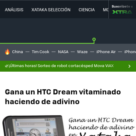
Suscríbete a
ANÁLISIS
XATAKA SELECCIÓN
CIENCIA
MOVILIDAD
HOY SE HABLA DE
China
Tim Cook
NASA
Waze
iPhone Air
iPhone
🌿¡Últimas horas! Sorteo de robot cortacésped Mova ViAX
Gana un HTC Dream vitaminado
haciendo de adivino