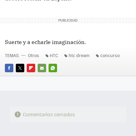
Suerte y a echarle imaginación.
TEMAS
Otros
HTC
htc dream
concurso
FACEBOOK
TWITTER
FLIPBOARD
E-
WHATSAPP
MAIL
Comentarios cerrados