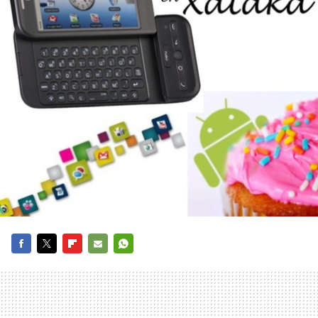
FACEBOOK
TWITTER
FLIPBOARD
E-
WHATSAPP
MAIL