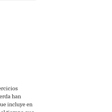
ercicios
uerda han
que incluye en