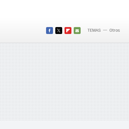
TEMAS
Otros
FACEBOOK
TWITTER
FLIPBOARD
E-
MAIL