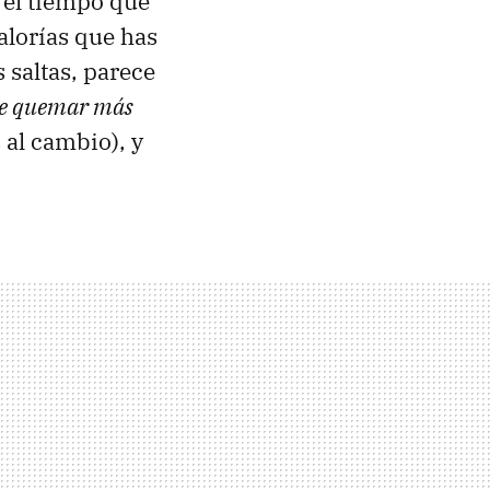
 el tiempo que
calorías que has
 saltas, parece
ue quemar más
 al cambio), y