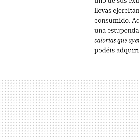
uno de sus ext
llevas ejercitá
consumido. Ade
una estupenda 
calorias que aye
podéis adquiri