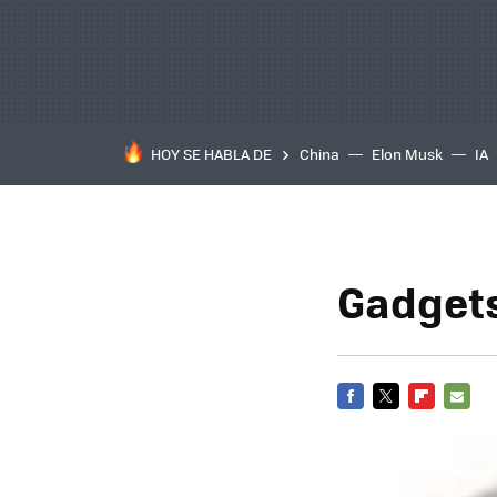
HOY SE HABLA DE
China
Elon Musk
IA
Gadgets
FACEBOOK
TWITTER
FLIPBOARD
E-
MAIL