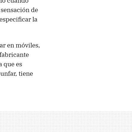
omo cuando
 sensación de
specificar la
tar en móviles,
fabricante
a que es
unfar, tiene