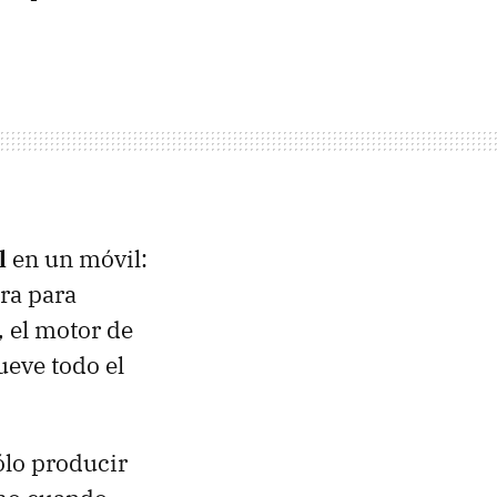
l
en un móvil:
ra para
 el motor de
ueve todo el
ólo producir