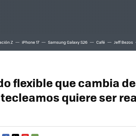
ación Z
iPhone 17
Samsung Galaxy S26
Café
Jeff Bezos
ado flexible que cambia d
tecleamos quiere ser rea