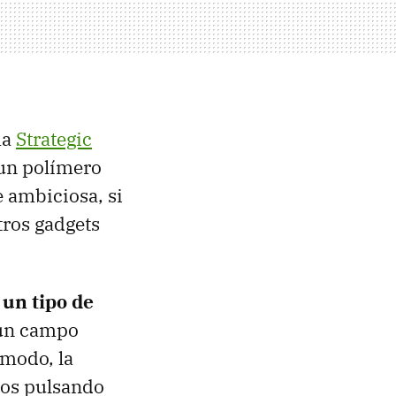
ma
Strategic
n un polímero
e ambiciosa, si
tros gadgets
n
un tipo de
 un campo
 modo, la
mos pulsando