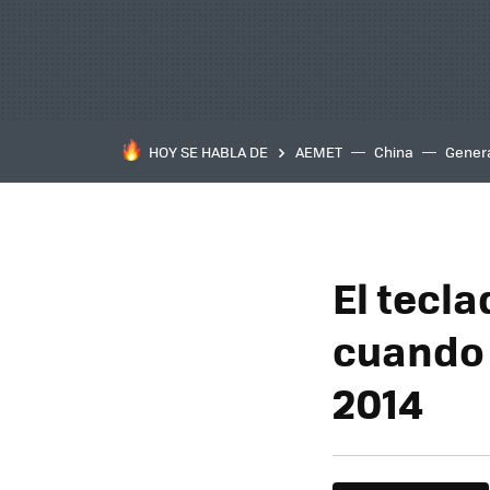
HOY SE HABLA DE
AEMET
China
Gener
El tecl
cuando 
2014