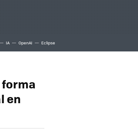
IA
OpenAI
Eclipse
e forma
l en