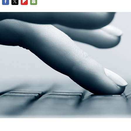
FACEBOOK
TWITTER
FLIPBOARD
E-
MAIL