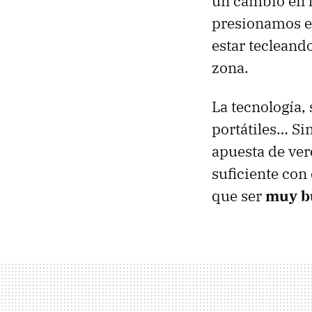
un cambio en 
presionamos en
estar tecleand
zona.
La tecnología, 
portátiles… Si
apuesta de verd
suficiente con
que ser
muy b