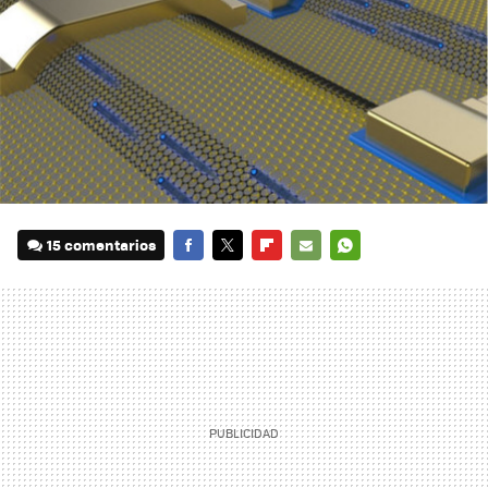
15 comentarios
FACEBOOK
TWITTER
FLIPBOARD
E-
WHATSAPP
MAIL