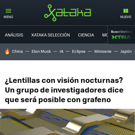
MENÚ
NUEVO
Suscríbete a
ANÁLISIS
XATAKA SELECCIÓN
CIENCIA
MOVILIDAD
HOY SE HABLA DE
China
Elon Musk
IA
Eclipse
Miniserie
Japón
¿Lentillas con visión nocturnas?
Un grupo de investigadores dice
que será posible con grafeno