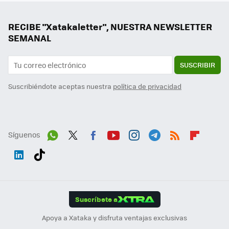
RECIBE "Xatakaletter", NUESTRA NEWSLETTER
SEMANAL
SUSCRIBIR
Suscribiéndote aceptas nuestra
política de privacidad
Síguenos
Wh
Twit
Fac
You
Inst
Tele
RSS
Flip
ats
ter
ebo
tub
agr
gra
boa
Link
Tikt
App
ok
e
am
m
rd
edI
ok
Suscríbete a
n
Apoya a Xataka y disfruta ventajas exclusivas