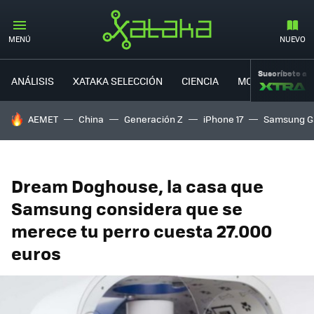
MENÚ
NUEVO
Suscríbete a
ANÁLISIS
XATAKA SELECCIÓN
CIENCIA
MOVILIDAD
HOY SE HABLA DE
AEMET
China
Generación Z
iPhone 17
Samsung G
Dream Doghouse, la casa que
Samsung considera que se
merece tu perro cuesta 27.000
euros