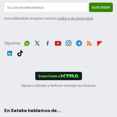
SUSCRIBIR
Suscribiéndote aceptas nuestra
política de privacidad
Síguenos
Wh
Twit
Fac
You
Inst
Tele
RSS
Flip
ats
ter
ebo
tub
agr
gra
boa
Link
Tikt
App
ok
e
am
m
rd
edI
ok
Suscríbete a
n
Apoya a Xataka y disfruta ventajas exclusivas
En Xataka hablamos de...