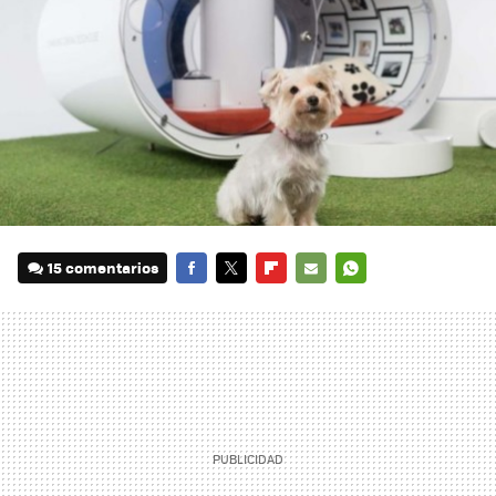
15 comentarios
FACEBOOK
TWITTER
FLIPBOARD
E-
WHATSAPP
MAIL