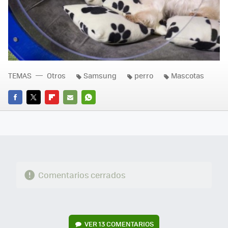
TEMAS
Otros
Samsung
perro
Mascotas
FACEBOOK
TWITTER
FLIPBOARD
E-
WHATSAPP
MAIL
Comentarios cerrados
VER
13 COMENTARIOS