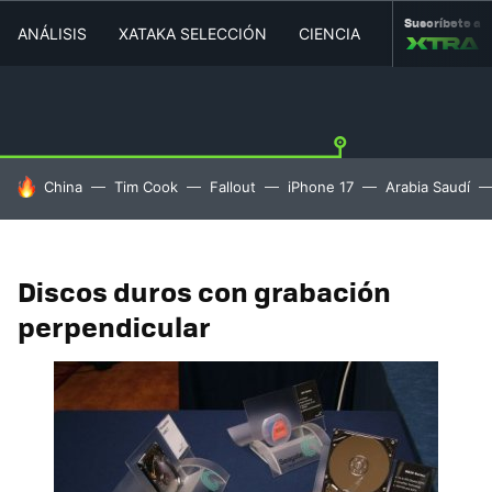
Suscríbete a
ANÁLISIS
XATAKA SELECCIÓN
CIENCIA
MOVILIDAD
HOY SE HABLA DE
China
Tim Cook
Fallout
iPhone 17
Arabia Saudí
Discos duros con grabación
perpendicular