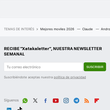
TEMAS DE INTERÉS
Mejores moviles 2026
Claude
Andro
RECIBE "Xatakaletter", NUESTRA NEWSLETTER
SEMANAL
SUSCRIBIR
Suscribiéndote aceptas nuestra
política de privacidad
Síguenos
Wh
Twit
Fac
You
Inst
Tele
RSS
Flip