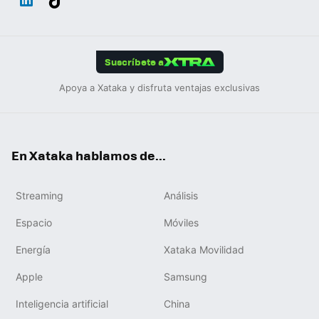
ats
ter
ebo
tub
agr
gra
boa
Link
Tikt
App
ok
e
am
m
rd
edIn
ok
Suscríbete a
Apoya a Xataka y disfruta ventajas exclusivas
En Xataka hablamos de...
Streaming
Análisis
Espacio
Móviles
Energía
Xataka Movilidad
Apple
Samsung
Inteligencia artificial
China