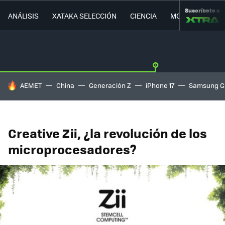
Suscríbete a
ANÁLISIS
XATAKA SELECCIÓN
CIENCIA
MOVILIDAD
HOY SE HABLA DE
AEMET
China
Generación Z
iPhone 17
Samsung G
Creative Zii, ¿la revolución de los
microprocesadores?