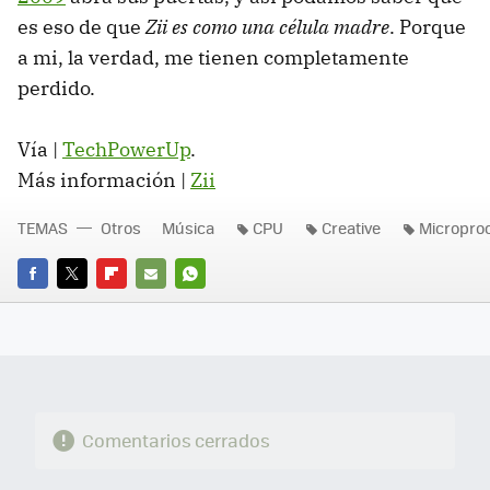
es eso de que
Zii es como una célula madre
. Porque
a mi, la verdad, me tienen completamente
perdido.
Vía |
TechPowerUp
.
Más información |
Zii
TEMAS
Otros
Música
CPU
Creative
Micropro
FACEBOOK
TWITTER
FLIPBOARD
E-
WHATSAPP
MAIL
Comentarios cerrados