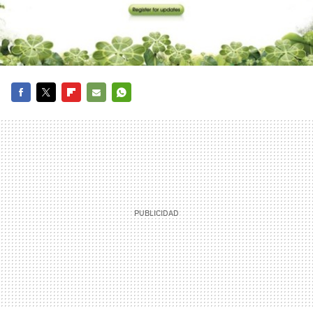
FACEBOOK
TWITTER
FLIPBOARD
E-
WHATSAPP
MAIL