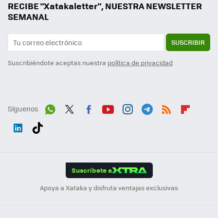
RECIBE "Xatakaletter", NUESTRA NEWSLETTER
SEMANAL
SUSCRIBIR
Suscribiéndote aceptas nuestra
política de privacidad
Síguenos
Wh
Twit
Fac
You
Inst
Tele
RSS
Flip
ats
ter
ebo
tub
agr
gra
boa
Link
Tikt
App
ok
e
am
m
rd
edI
ok
Suscríbete a
n
Apoya a Xataka y disfruta ventajas exclusivas